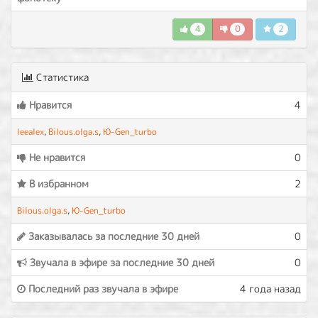
4
0
2
Статистика
Нравится
4
leealex
,
Bilous.olga.s
,
Ю-Gen_turbo
Не нравится
0
В избранном
2
Bilous.olga.s
,
Ю-Gen_turbo
Заказывалась за последние 30 дней
0
Звучала в эфире за последние 30 дней
0
Последний раз звучала в эфире
4 года назад