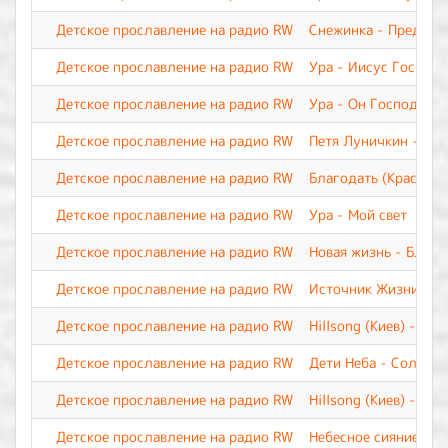
Детское прославление на радио RW
Снежинка - Предвеч
Детское прославление на радио RW
Ура - Иисус Господь
Детское прославление на радио RW
Ура - Он Господь. О
Детское прославление на радио RW
Петя Луничкин - На
Детское прославление на радио RW
Благодать (Краснояр
Детское прославление на радио RW
Ура - Мой свет
Детское прославление на радио RW
Новая жизнь - Благ
Детское прославление на радио RW
Источник Жизни - И
Детское прославление на радио RW
Hillsong (Киев) - Иис
Детское прославление на радио RW
Дети Неба - Солнце в
Детское прославление на радио RW
Hillsong (Киев) - Бог
Детское прославление на радио RW
Небесное сияние- Ка