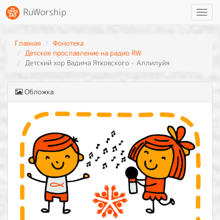
RuWorship
Toggl
navig
Главная
Фонотека
Детское прославление на радио RW
Детский хор Вадима Ятковского - Аллилуйя
Обложка