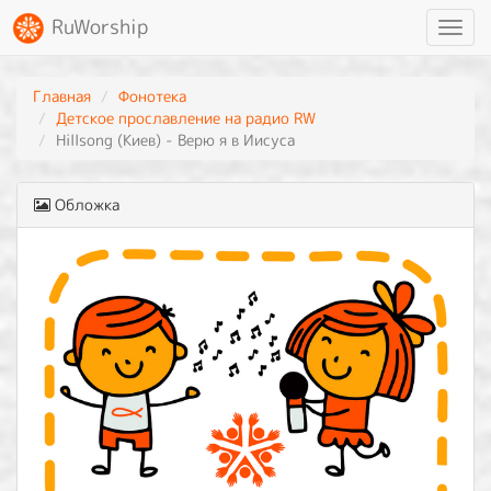
RuWorship
Toggl
navig
Главная
Фонотека
Детское прославление на радио RW
Hillsong (Киев) - Верю я в Иисуса
Обложка