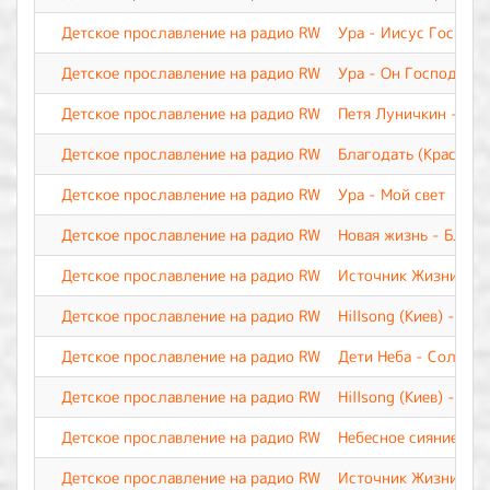
Детское прославление на радио RW
Ура - Иисус Господь
Детское прославление на радио RW
Ура - Он Господь. О
Детское прославление на радио RW
Петя Луничкин - На
Детское прославление на радио RW
Благодать (Краснояр
Детское прославление на радио RW
Ура - Мой свет
Детское прославление на радио RW
Новая жизнь - Благ
Детское прославление на радио RW
Источник Жизни - И
Детское прославление на радио RW
Hillsong (Киев) - Иис
Детское прославление на радио RW
Дети Неба - Солнце в
Детское прославление на радио RW
Hillsong (Киев) - Бог
Детское прославление на радио RW
Небесное сияние- Ка
Детское прославление на радио RW
Источник Жизни - И