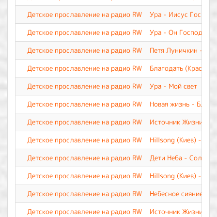
Детское прославление на радио RW
Ура - Иисус Господь
Детское прославление на радио RW
Ура - Он Господь. О
Детское прославление на радио RW
Петя Луничкин - На
Детское прославление на радио RW
Благодать (Краснояр
Детское прославление на радио RW
Ура - Мой свет
Детское прославление на радио RW
Новая жизнь - Благ
Детское прославление на радио RW
Источник Жизни - И
Детское прославление на радио RW
Hillsong (Киев) - Иис
Детское прославление на радио RW
Дети Неба - Солнце в
Детское прославление на радио RW
Hillsong (Киев) - Бог
Детское прославление на радио RW
Небесное сияние- Ка
Детское прославление на радио RW
Источник Жизни - И