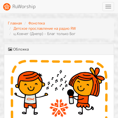
RuWorship
Toggl
navig
Главная
Фонотека
Детское прославление на радио RW
ц.Ковчег (Днепр) - Благ только Бог
Обложка