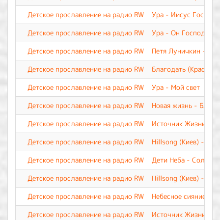
Детское прославление на радио RW
Ура - Иисус Господь
Детское прославление на радио RW
Ура - Он Господь. О
Детское прославление на радио RW
Петя Луничкин - На
Детское прославление на радио RW
Благодать (Краснояр
Детское прославление на радио RW
Ура - Мой свет
Детское прославление на радио RW
Новая жизнь - Благ
Детское прославление на радио RW
Источник Жизни - И
Детское прославление на радио RW
Hillsong (Киев) - Иис
Детское прославление на радио RW
Дети Неба - Солнце в
Детское прославление на радио RW
Hillsong (Киев) - Бог
Детское прославление на радио RW
Небесное сияние- Ка
Детское прославление на радио RW
Источник Жизни - И