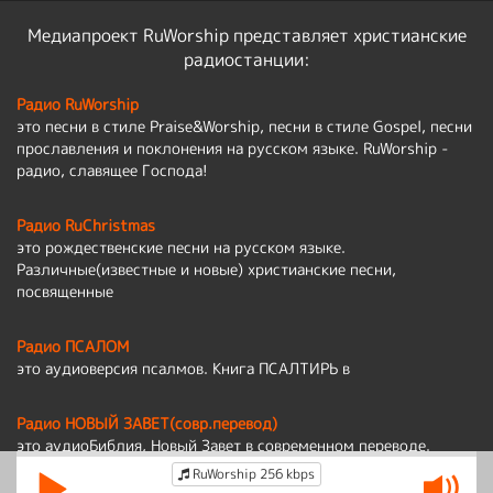
Медиапроект RuWorship представляет христианские
радиостанции:
Радио RuWorship
это песни в стиле Praise&Worship, песни в стиле Gospel, песни
прославления и поклонения на русском языке. RuWorship -
радио, славящее Господа!
Радио RuChristmas
это рождественские песни на русском языке.
Различные(известные и новые) христианские песни,
посвященные
Радио ПСАЛОМ
это аудиоверсия псалмов. Книга ПСАЛТИРЬ в
Радио НОВЫЙ ЗАВЕТ(совр.перевод)
это аудиоБиблия, Новый Завет в современном переводе.
RuWorship 256 kbps