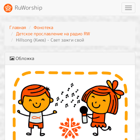
RuWorship
Toggl
navig
Главная
Фонотека
Детское прославление на радио RW
Hillsong (Киев) - Свет зажги свой
Обложка