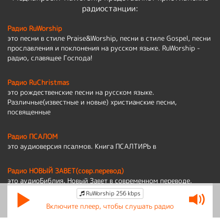
радиостанции:
Радио RuWorship
это песни в стиле Praise&Worship, песни в стиле Gospel, песни
прославления и поклонения на русском языке. RuWorship -
радио, славящее Господа!
Радио RuChristmas
это рождественские песни на русском языке.
Различные(известные и новые) христианские песни,
посвященные
Радио ПСАЛОМ
это аудиоверсия псалмов. Книга ПСАЛТИРЬ в
Радио НОВЫЙ ЗАВЕТ(совр.перевод)
это аудиоБиблия, Новый Завет в современном переводе.
RuWorship 256 kbps
Политика обработки персональных данных
Включите плеер, чтобы слушать радио
По вопросам работы сайта:
admin@ruworship.ru