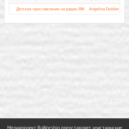
Детское прославление на радио RW
Angelina Doldier - Т
Медиапроект RuWorship представляет христианские