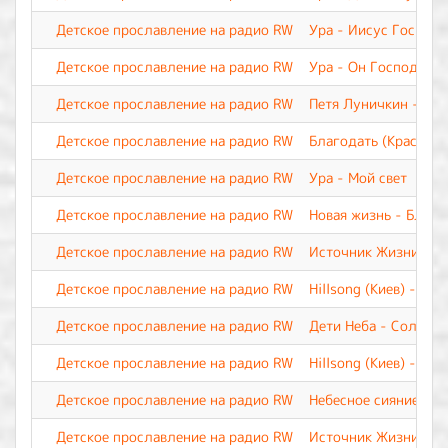
Детское прославление на радио RW
Ура - Иисус Господь
Детское прославление на радио RW
Ура - Он Господь. О
Детское прославление на радио RW
Петя Луничкин - На
Детское прославление на радио RW
Благодать (Краснояр
Детское прославление на радио RW
Ура - Мой свет
Детское прославление на радио RW
Новая жизнь - Благ
Детское прославление на радио RW
Источник Жизни - И
Детское прославление на радио RW
Hillsong (Киев) - Иис
Детское прославление на радио RW
Дети Неба - Солнце в
Детское прославление на радио RW
Hillsong (Киев) - Бог
Детское прославление на радио RW
Небесное сияние- Ка
Детское прославление на радио RW
Источник Жизни - И