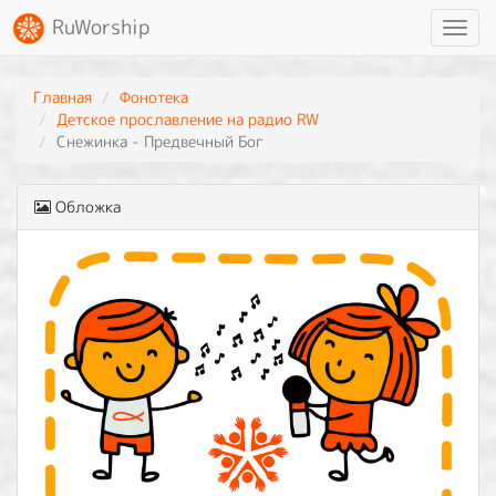
RuWorship
Toggl
navig
Главная
Фонотека
Детское прославление на радио RW
Снежинка - Предвечный Бог
Обложка