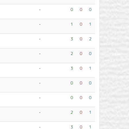
-
0
0
0
-
1
0
1
-
3
0
2
-
2
0
0
-
3
0
1
-
0
0
0
-
0
0
0
-
2
0
1
-
3
0
1