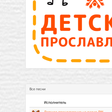
Все песни
Исполнитель
Детское прославление на радио RW