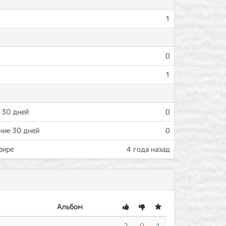
1
0
1
 30 дней
0
ние 30 дней
0
фире
4 года назад
Альбом
-
2
0
1