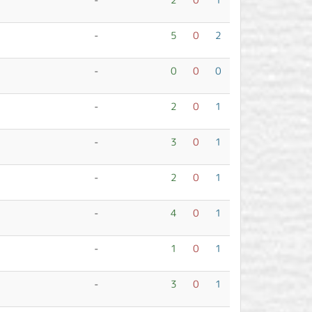
-
5
0
2
-
0
0
0
-
2
0
1
-
3
0
1
-
2
0
1
-
4
0
1
-
1
0
1
-
3
0
1