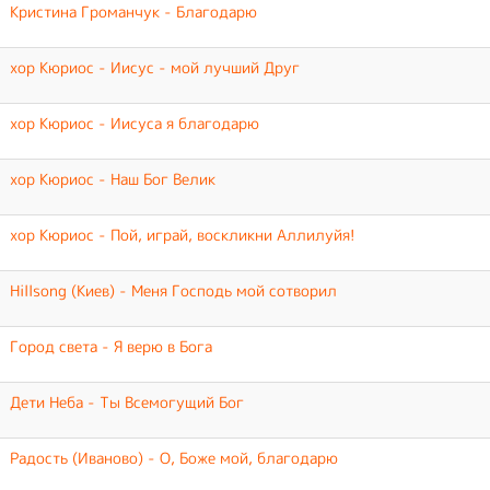
Кристина Громанчук - Благодарю
хор Кюриос - Иисус - мой лучший Друг
хор Кюриос - Иисуса я благодарю
хор Кюриос - Наш Бог Велик
хор Кюриос - Пой, играй, воскликни Аллилуйя!
Hillsong (Киев) - Меня Господь мой сотворил
Город света - Я верю в Бога
Дети Неба - Ты Всемогущий Бог
Радость (Иваново) - О, Боже мой, благодарю