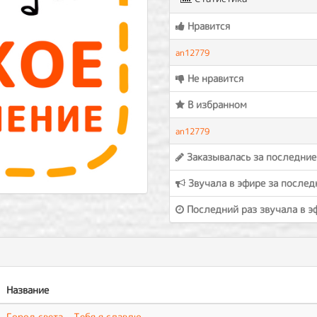
Нравится
an12779
Не нравится
В избранном
an12779
Заказывалась за последние
Звучала в эфире за послед
Последний раз звучала в э
Название
Город света - Тебя я славлю