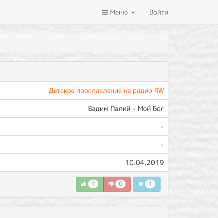
Меню
Войти
Детское прославление на радио RW
Вадим Палий - Мой Бог
-
-
10.04.2019
1
0
1