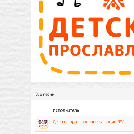
Все песни
Исполнитель
Детское прославление на радио RW