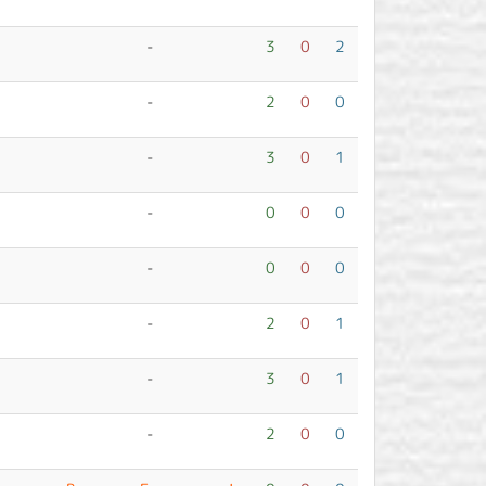
-
3
0
2
-
2
0
0
-
3
0
1
-
0
0
0
-
0
0
0
-
2
0
1
-
3
0
1
-
2
0
0