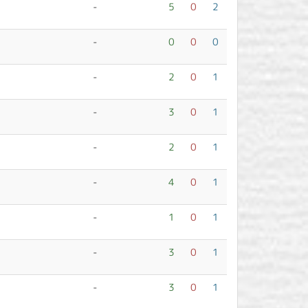
-
5
0
2
-
0
0
0
-
2
0
1
-
3
0
1
-
2
0
1
-
4
0
1
-
1
0
1
-
3
0
1
-
3
0
1