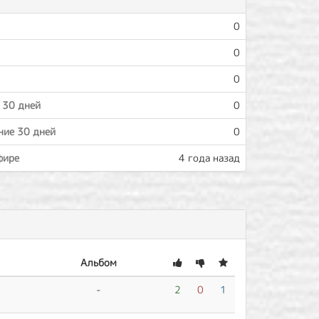
0
0
0
 30 дней
0
ние 30 дней
0
фире
4 года назад
Альбом
-
2
0
1