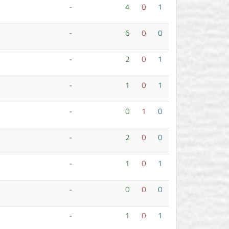
-
4
0
1
-
6
0
0
-
2
0
1
-
1
0
1
-
0
1
0
-
2
0
0
-
1
0
1
-
0
0
0
-
1
0
1