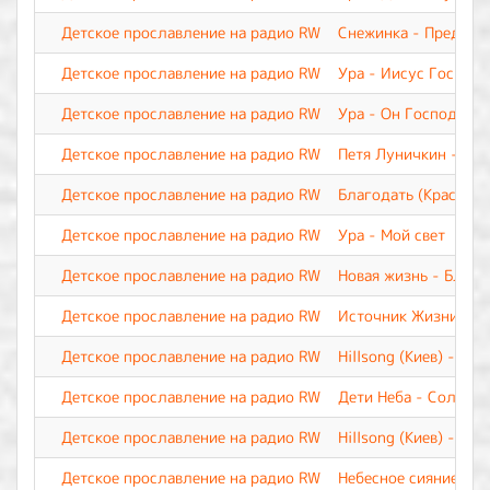
Детское прославление на радио RW
Снежинка - Предвеч
Детское прославление на радио RW
Ура - Иисус Господь
Детское прославление на радио RW
Ура - Он Господь. О
Детское прославление на радио RW
Петя Луничкин - На
Детское прославление на радио RW
Благодать (Краснояр
Детское прославление на радио RW
Ура - Мой свет
Детское прославление на радио RW
Новая жизнь - Благ
Детское прославление на радио RW
Источник Жизни - И
Детское прославление на радио RW
Hillsong (Киев) - Иис
Детское прославление на радио RW
Дети Неба - Солнце в
Детское прославление на радио RW
Hillsong (Киев) - Бог
Детское прославление на радио RW
Небесное сияние- Ка