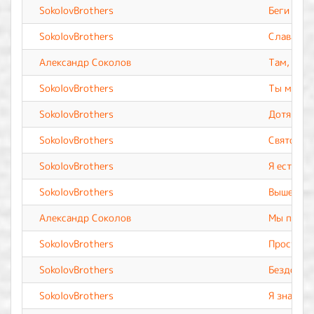
SokolovBrothers
Беги
SokolovBrothers
Слава Теб
Александр Соколов
Там, где
SokolovBrothers
Ты мой Б
SokolovBrothers
Дотянусь
SokolovBrothers
Святой
SokolovBrothers
Я есть
SokolovBrothers
Выше неб
Александр Соколов
Мы прево
SokolovBrothers
Прости и
SokolovBrothers
Бездонны
SokolovBrothers
Я знаю Т