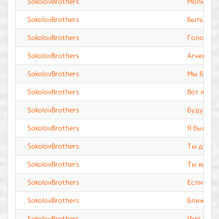
SokolovBrothers
Молитва
SokolovBrothers
Быть хоч
SokolovBrothers
Голос Тв
SokolovBrothers
Агнец Бо
SokolovBrothers
Мы будем
SokolovBrothers
Вот я
SokolovBrothers
Буду сла
SokolovBrothers
Я был од
SokolovBrothers
Ты досто
SokolovBrothers
Ты вселе
SokolovBrothers
Если не Т
SokolovBrothers
Ближе к 
SokolovBrothers
Имя Твоё