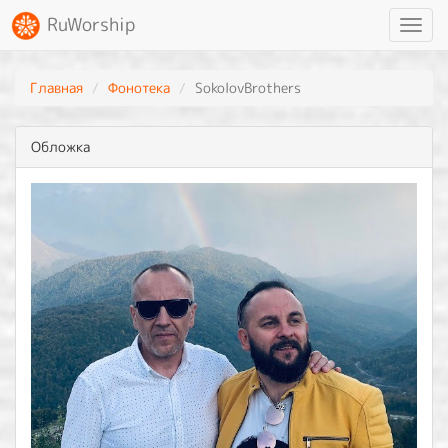
RuWorship
Toggl
navig
Главная
Фонотека
SokolovBrothers
Обложка