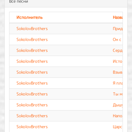
Все песни
Исполнитель
Название
SokolovBrothers
Приди
SokolovBrothers
Он с нами
SokolovBrothers
Сердце м
SokolovBrothers
История 
SokolovBrothers
Взываю к
SokolovBrothers
Я пламя
SokolovBrothers
Ты мой л
SokolovBrothers
Дышу Тоб
SokolovBrothers
Наполни 
SokolovBrothers
Царствуй