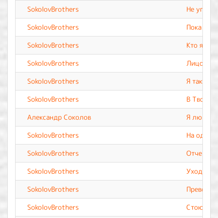
SokolovBrothers
Не угасну
SokolovBrothers
Пока жив
SokolovBrothers
Кто я без
SokolovBrothers
Лицом к 
SokolovBrothers
Я так лю
SokolovBrothers
В Твоих 
Александр Соколов
Я люблю 
SokolovBrothers
На одной
SokolovBrothers
Отче наш
SokolovBrothers
Уходя к 
SokolovBrothers
Превозне
SokolovBrothers
Стою в Т