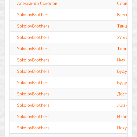
Александр Соколов
Слово Тв
SokolovBrothers
Всего до
SokolovBrothers
Танцует 
SokolovBrothers
Улыбаютс
SokolovBrothers
Только Ты
SokolovBrothers
Имя Твоё
SokolovBrothers
Буду петь
SokolovBrothers
Буду пог
SokolovBrothers
Достоин
SokolovBrothers
Жизнь мо
SokolovBrothers
Излей Св
SokolovBrothers
Искуплен