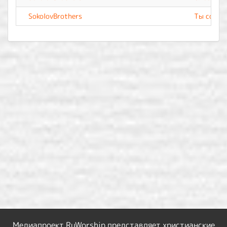
SokolovBrothers
Ты со мн
Медиапроект RuWorship представляет христианские