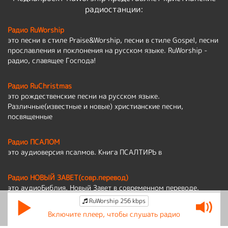
радиостанции:
Радио RuWorship
это песни в стиле Praise&Worship, песни в стиле Gospel, песни
прославления и поклонения на русском языке. RuWorship -
радио, славящее Господа!
Радио RuChristmas
это рождественские песни на русском языке.
Различные(известные и новые) христианские песни,
посвященные
Радио ПСАЛОМ
это аудиоверсия псалмов. Книга ПСАЛТИРЬ в
Радио НОВЫЙ ЗАВЕТ(совр.перевод)
это аудиоБиблия, Новый Завет в современном переводе.
RuWorship 256 kbps
Политика обработки персональных данных
Включите плеер, чтобы слушать радио