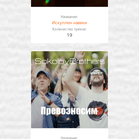
Название:
Искуплен навеки
Количество треков:
19
Название: