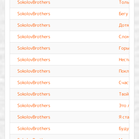
SokolovBrothers
Только Т
SokolovBrothers
Бегу к Те
SokolovBrothers
Дотянусь
SokolovBrothers
Сломленн
SokolovBrothers
Горы сдв
SokolovBrothers
Нести Тво
SokolovBrothers
Поклонюс
SokolovBrothers
Счастье
SokolovBrothers
Твой дом
SokolovBrothers
Это легк
SokolovBrothers
Я стану в
SokolovBrothers
Буду дов