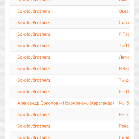
SokolovBrothers
Океан лю
SokolovBrothers
Слава Те
SokolovBrothers
Я Твой
SokolovBrothers
Ты Пасты
SokolovBrothers
Лети
SokolovBrothers
Небом по
SokolovBrothers
Ты дыхан
SokolovBrothers
Я - Побе
Александр Соколов и Новая жизнь (Караганда)
Мы будем
SokolovBrothers
Нет подо
SokolovBrothers
Превозно
SokolovBrothers
Словно п