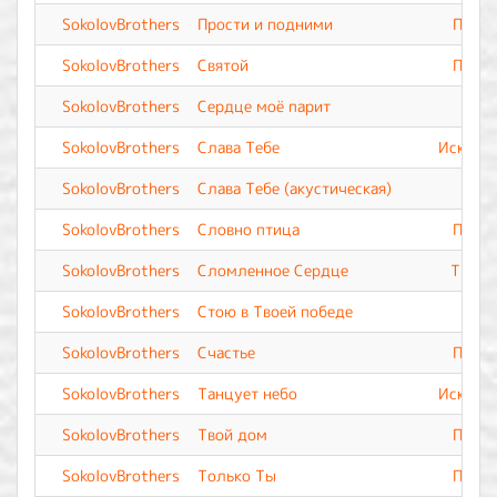
SokolovBrothers
Прости и подними
Прево
SokolovBrothers
Святой
Прево
SokolovBrothers
Сердце моё парит
SokolovBrothers
Слава Тебе
Искупле
SokolovBrothers
Слава Тебе (акустическая)
SokolovBrothers
Словно птица
Прево
SokolovBrothers
Сломленное Сердце
Ты Вс
SokolovBrothers
Стою в Твоей победе
SokolovBrothers
Счастье
Прево
SokolovBrothers
Танцует небо
Искупле
SokolovBrothers
Твой дом
Прево
SokolovBrothers
Только Ты
Прево