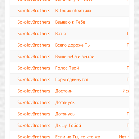
SokolovBrothers
В Твоих объятиях
SokolovBrothers
Взываю к Тебе
SokolovBrothers
Вот я
Ты Вс
SokolovBrothers
Всего дороже Ты
Прево
SokolovBrothers
Выше неба и земли
SokolovBrothers
Голос Твой
Прево
SokolovBrothers
Горы сдвинутся
Прево
SokolovBrothers
Достоин
Искупле
SokolovBrothers
Дотянусь
SokolovBrothers
Дотянусь
Прево
SokolovBrothers
Дышу Тобой
Прево
SokolovBrothers
Если не Ты, то кто же
Нет подо