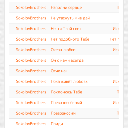
SokolovBrothers
Наполни сердце
Прево
SokolovBrothers
Не угаснуть мне дай
SokolovBrothers
Нести Твой свет
Искупле
SokolovBrothers
Нет подобного Тебе
Нет подо
SokolovBrothers
Океан любви
Искупле
SokolovBrothers
Он с нами всегда
SokolovBrothers
Отче наш
SokolovBrothers
Пока живёт любовь
Искупле
SokolovBrothers
Поклонюсь Тебе
Прево
SokolovBrothers
Превознесённый
Искупле
SokolovBrothers
Превозносим
Прево
SokolovBrothers
Приди