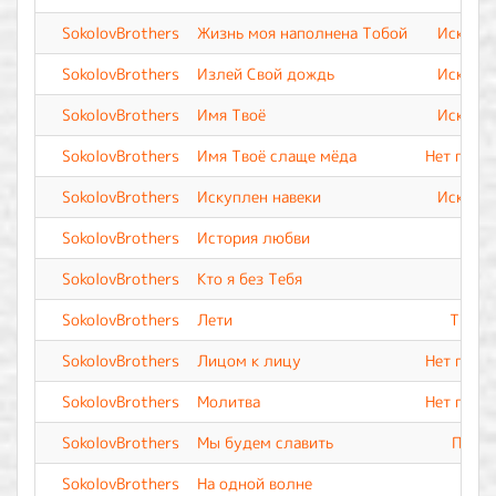
SokolovBrothers
Жизнь моя наполнена Тобой
Искупле
SokolovBrothers
Излей Свой дождь
Искупле
SokolovBrothers
Имя Твоё
Искупле
SokolovBrothers
Имя Твоё слаще мёда
Нет подо
SokolovBrothers
Искуплен навеки
Искупле
SokolovBrothers
История любви
SokolovBrothers
Кто я без Тебя
SokolovBrothers
Лети
Ты Вс
SokolovBrothers
Лицом к лицу
Нет подо
SokolovBrothers
Молитва
Нет подо
SokolovBrothers
Мы будем славить
Прево
SokolovBrothers
На одной волне