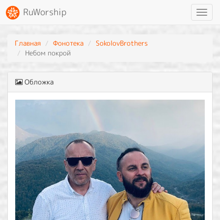
RuWorship
Toggl
navig
Главная
Фонотека
SokolovBrothers
Небом покрой
Обложка