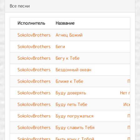
Все песни
Исполнитель
Название
Ал
SokolovBrothers
Агнец Божий
SokolovBrothers
Беги
SokolovBrothers
Бегу к Тебе
SokolovBrothers
Бездонный океан
SokolovBrothers
Ближе к Тебе
Прево
SokolovBrothers
Буду доверять
Нет подо
SokolovBrothers
Буду петь Тебе
Искупле
SokolovBrothers
Буду погружаться
Прево
SokolovBrothers
Буду славить Тебя
Прево
SokolovBrothers
Быть хочу с Тобой
Прево