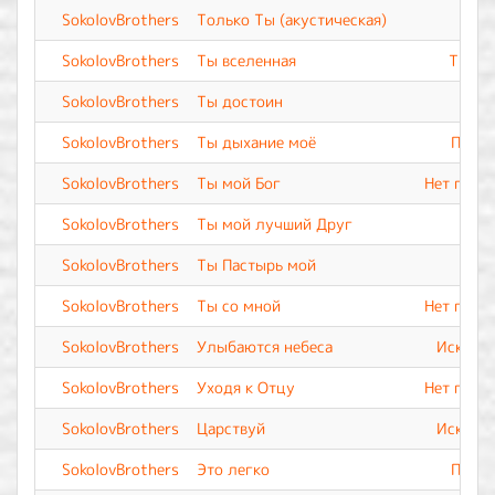
SokolovBrothers
Только Ты (акустическая)
SokolovBrothers
Ты вселенная
Ты Вс
SokolovBrothers
Ты достоин
SokolovBrothers
Ты дыхание моё
Прево
SokolovBrothers
Ты мой Бог
Нет подо
SokolovBrothers
Ты мой лучший Друг
SokolovBrothers
Ты Пастырь мой
SokolovBrothers
Ты со мной
Нет подо
SokolovBrothers
Улыбаются небеса
Искупле
SokolovBrothers
Уходя к Отцу
Нет подо
SokolovBrothers
Царствуй
Искупле
SokolovBrothers
Это легко
Прево