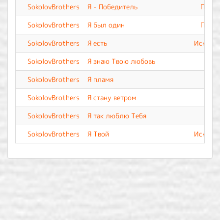
SokolovBrothers
Я - Победитель
Прево
SokolovBrothers
Я был один
Прево
SokolovBrothers
Я есть
Искупле
SokolovBrothers
Я знаю Твою любовь
SokolovBrothers
Я пламя
SokolovBrothers
Я стану ветром
SokolovBrothers
Я так люблю Тебя
SokolovBrothers
Я Твой
Искупле