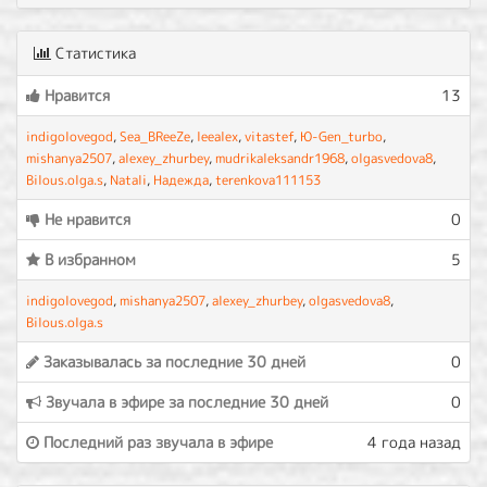
Статистика
Нравится
13
indigolovegod
,
Sea_BReeZe
,
leealex
,
vitastef
,
Ю-Gen_turbo
,
mishanya2507
,
alexey_zhurbey
,
mudrikaleksandr1968
,
olgasvedova8
,
Bilous.olga.s
,
Natali
,
Надежда
,
terenkova111153
Не нравится
0
В избранном
5
indigolovegod
,
mishanya2507
,
alexey_zhurbey
,
olgasvedova8
,
Bilous.olga.s
Заказывалась за последние 30 дней
0
Звучала в эфире за последние 30 дней
0
Последний раз звучала в эфире
4 года назад