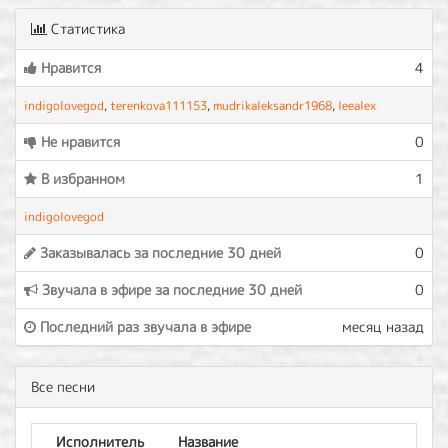
Статистика
Нравится
4
indigolovegod
,
terenkova111153
,
mudrikaleksandr1968
,
leealex
Не нравится
0
В избранном
1
indigolovegod
Заказывалась за последние 30 дней
0
Звучала в эфире за последние 30 дней
0
Последний раз звучала в эфире
месяц назад
Все песни
Исполнитель
Название
Ал