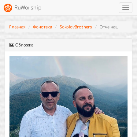
RuWorship
Toggl
navig
Главная
Фонотека
SokolovBrothers
Отче наш
Обложка