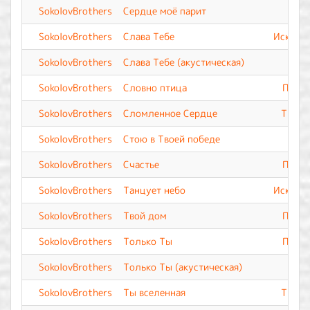
SokolovBrothers
Сердце моё парит
SokolovBrothers
Слава Тебе
Искупле
SokolovBrothers
Слава Тебе (акустическая)
SokolovBrothers
Словно птица
Прево
SokolovBrothers
Сломленное Сердце
Ты Вс
SokolovBrothers
Стою в Твоей победе
SokolovBrothers
Счастье
Прево
SokolovBrothers
Танцует небо
Искупле
SokolovBrothers
Твой дом
Прево
SokolovBrothers
Только Ты
Прево
SokolovBrothers
Только Ты (акустическая)
SokolovBrothers
Ты вселенная
Ты Вс