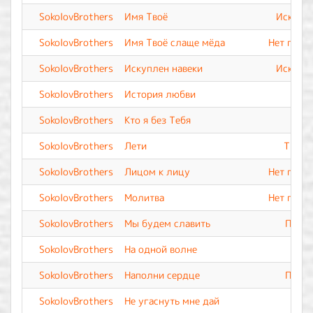
SokolovBrothers
Имя Твоё
Искупле
SokolovBrothers
Имя Твоё слаще мёда
Нет подо
SokolovBrothers
Искуплен навеки
Искупле
SokolovBrothers
История любви
SokolovBrothers
Кто я без Тебя
SokolovBrothers
Лети
Ты Вс
SokolovBrothers
Лицом к лицу
Нет подо
SokolovBrothers
Молитва
Нет подо
SokolovBrothers
Мы будем славить
Прево
SokolovBrothers
На одной волне
SokolovBrothers
Наполни сердце
Прево
SokolovBrothers
Не угаснуть мне дай