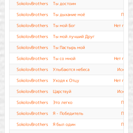
SokolovBrothers
Ты достоин
SokolovBrothers
Ты дыхание моё
Прево
SokolovBrothers
Ты мой Бог
Нет подо
SokolovBrothers
Ты мой лучший Друг
SokolovBrothers
Ты Пастырь мой
SokolovBrothers
Ты со мной
Нет подо
SokolovBrothers
Улыбаются небеса
Искупле
SokolovBrothers
Уходя к Отцу
Нет подо
SokolovBrothers
Царствуй
Искупле
SokolovBrothers
Это легко
Прево
SokolovBrothers
Я - Победитель
Прево
SokolovBrothers
Я был один
Прево