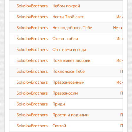
SokolovBrothers
Небом покрой
SokolovBrothers
Нести Твой свет
Искупле
SokolovBrothers
Нет подобного Тебе
Нет подо
SokolovBrothers
Океан любви
Искупле
SokolovBrothers
Он с нами всегда
SokolovBrothers
Пока живёт любовь
Искупле
SokolovBrothers
Поклонюсь Тебе
Прево
SokolovBrothers
Превознесённый
Искупле
SokolovBrothers
Превозносим
Прево
SokolovBrothers
Приди
SokolovBrothers
Прости и подними
Прево
SokolovBrothers
Святой
Прево