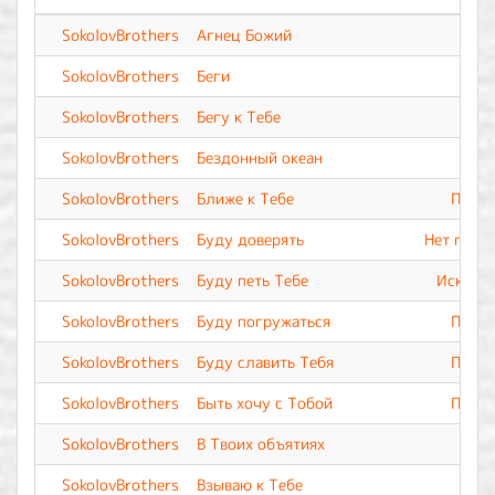
SokolovBrothers
Агнец Божий
SokolovBrothers
Беги
SokolovBrothers
Бегу к Тебе
SokolovBrothers
Бездонный океан
SokolovBrothers
Ближе к Тебе
Прево
SokolovBrothers
Буду доверять
Нет подо
SokolovBrothers
Буду петь Тебе
Искупле
SokolovBrothers
Буду погружаться
Прево
SokolovBrothers
Буду славить Тебя
Прево
SokolovBrothers
Быть хочу с Тобой
Прево
SokolovBrothers
В Твоих объятиях
SokolovBrothers
Взываю к Тебе