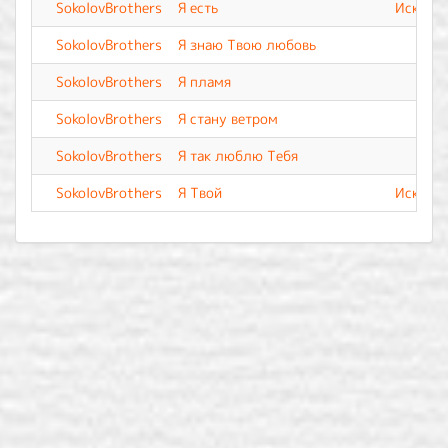
SokolovBrothers
Я есть
Искупле
SokolovBrothers
Я знаю Твою любовь
SokolovBrothers
Я пламя
SokolovBrothers
Я стану ветром
SokolovBrothers
Я так люблю Тебя
SokolovBrothers
Я Твой
Искупле