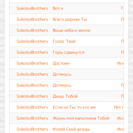
SokolovBrothers
Вот я
Ты Вс
SokolovBrothers
Всего дороже Ты
Прево
SokolovBrothers
Выше неба и земли
SokolovBrothers
Голос Твой
Прево
SokolovBrothers
Горы сдвинутся
Прево
SokolovBrothers
Достоин
Искупле
SokolovBrothers
Дотянусь
SokolovBrothers
Дотянусь
Прево
SokolovBrothers
Дышу Тобой
Прево
SokolovBrothers
Если не Ты, то кто же
Нет подо
SokolovBrothers
Жизнь моя наполнена Тобой
Искупле
SokolovBrothers
Излей Свой дождь
Искупле