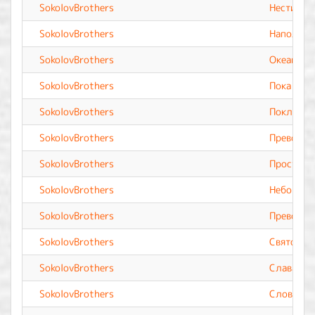
SokolovBrothers
Нести Тво
SokolovBrothers
Наполни 
SokolovBrothers
Океан лю
SokolovBrothers
Пока жив
SokolovBrothers
Поклонюс
SokolovBrothers
Превозне
SokolovBrothers
Прости и
SokolovBrothers
Небом по
SokolovBrothers
Превозно
SokolovBrothers
Святой
SokolovBrothers
Слава Те
SokolovBrothers
Словно п