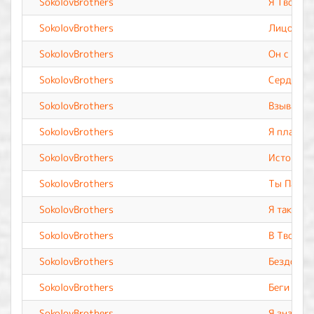
SokolovBrothers
Я Твой
SokolovBrothers
Лицом к 
SokolovBrothers
Он с нами
SokolovBrothers
Сердце м
SokolovBrothers
Взываю к
SokolovBrothers
Я пламя
SokolovBrothers
История 
SokolovBrothers
Ты Пасты
SokolovBrothers
Я так лю
SokolovBrothers
В Твоих 
SokolovBrothers
Бездонны
SokolovBrothers
Беги
SokolovBrothers
Я знаю Т