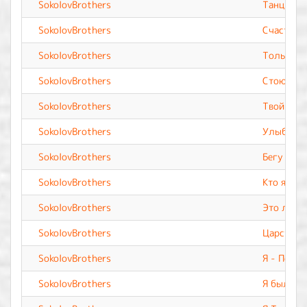
SokolovBrothers
Танцует 
SokolovBrothers
Счастье
SokolovBrothers
Только Т
SokolovBrothers
Стою в Т
SokolovBrothers
Твой дом
SokolovBrothers
Улыбаютс
SokolovBrothers
Бегу к Те
SokolovBrothers
Кто я без
SokolovBrothers
Это легк
SokolovBrothers
Царствуй
SokolovBrothers
Я - Побе
SokolovBrothers
Я был од