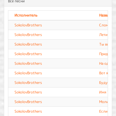
Все песни
Исполнитель
Название
SokolovBrothers
Сломленн
SokolovBrothers
Лети
SokolovBrothers
Ты вселе
SokolovBrothers
Приди
SokolovBrothers
На одной
SokolovBrothers
Вот я
SokolovBrothers
Буду дов
SokolovBrothers
Имя Твоё
SokolovBrothers
Молитва
SokolovBrothers
Если не Т