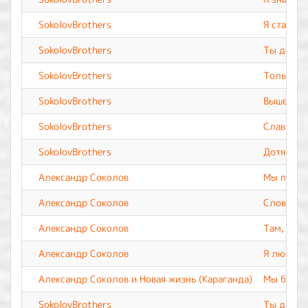
SokolovBrothers
Я стану в
SokolovBrothers
Ты досто
SokolovBrothers
Только Ты
SokolovBrothers
Выше неб
SokolovBrothers
Слава Теб
SokolovBrothers
Дотянусь
Александр Соколов
Мы прево
Александр Соколов
Слово Тв
Александр Соколов
Там, где
Александр Соколов
Я люблю 
Александр Соколов и Новая жизнь (Караганда)
Мы будем
SokolovBrothers
Ты дыхан