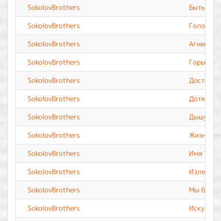
SokolovBrothers
Быть хоч
SokolovBrothers
Голос Тв
SokolovBrothers
Агнец Бо
SokolovBrothers
Горы сдв
SokolovBrothers
Достоин
SokolovBrothers
Дотянусь
SokolovBrothers
Дышу Тоб
SokolovBrothers
Жизнь мо
SokolovBrothers
Имя Твоё
SokolovBrothers
Излей Св
SokolovBrothers
Мы будем
SokolovBrothers
Искуплен