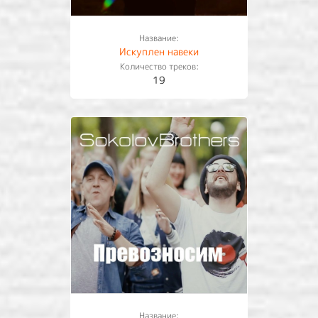
Название:
Искуплен навеки
Количество треков:
19
Название: