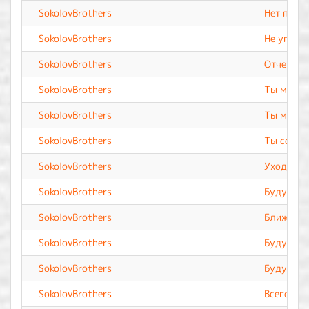
SokolovBrothers
Нет подо
SokolovBrothers
Не угасну
SokolovBrothers
Отче наш
SokolovBrothers
Ты мой Б
SokolovBrothers
Ты мой л
SokolovBrothers
Ты со мн
SokolovBrothers
Уходя к 
SokolovBrothers
Буду петь
SokolovBrothers
Ближе к 
SokolovBrothers
Буду пог
SokolovBrothers
Буду сла
SokolovBrothers
Всего до