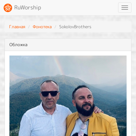
RuWorship
Toggl
navig
Главная
Фонотека
SokolovBrothers
Обложка