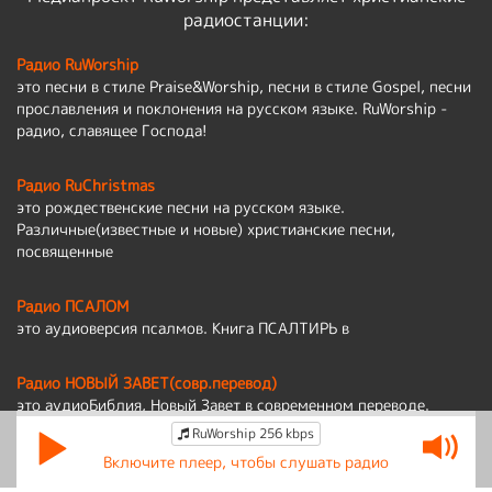
радиостанции:
Радио RuWorship
это песни в стиле Praise&Worship, песни в стиле Gospel, песни
прославления и поклонения на русском языке. RuWorship -
радио, славящее Господа!
Радио RuChristmas
это рождественские песни на русском языке.
Различные(известные и новые) христианские песни,
посвященные
Радио ПСАЛОМ
это аудиоверсия псалмов. Книга ПСАЛТИРЬ в
Радио НОВЫЙ ЗАВЕТ(совр.перевод)
это аудиоБиблия, Новый Завет в современном переводе.
RuWorship 256 kbps
Политика обработки персональных данных
Включите плеер, чтобы слушать радио