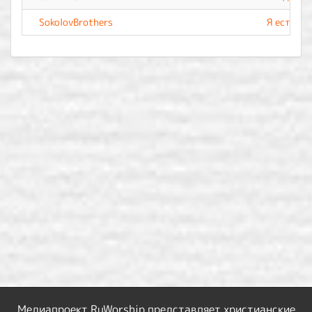
SokolovBrothers
Я есть
Медиапроект RuWorship представляет христианские