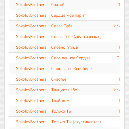
SokolovBrothers
Святой
Прево
SokolovBrothers
Сердце моё парит
SokolovBrothers
Слава Тебе
Искупле
SokolovBrothers
Слава Тебе (акустическая)
SokolovBrothers
Словно птица
Прево
SokolovBrothers
Сломленное Сердце
Ты Вс
SokolovBrothers
Стою в Твоей победе
SokolovBrothers
Счастье
Прево
SokolovBrothers
Танцует небо
Искупле
SokolovBrothers
Твой дом
Прево
SokolovBrothers
Только Ты
Прево
SokolovBrothers
Только Ты (акустическая)