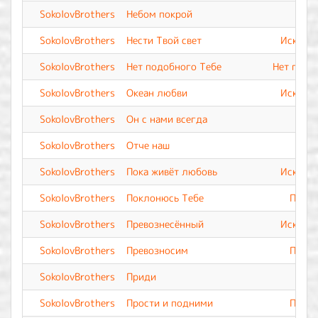
SokolovBrothers
Небом покрой
SokolovBrothers
Нести Твой свет
Искупле
SokolovBrothers
Нет подобного Тебе
Нет подо
SokolovBrothers
Океан любви
Искупле
SokolovBrothers
Он с нами всегда
SokolovBrothers
Отче наш
SokolovBrothers
Пока живёт любовь
Искупле
SokolovBrothers
Поклонюсь Тебе
Прево
SokolovBrothers
Превознесённый
Искупле
SokolovBrothers
Превозносим
Прево
SokolovBrothers
Приди
SokolovBrothers
Прости и подними
Прево