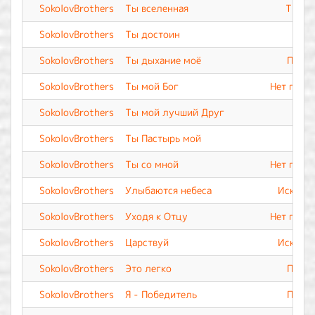
SokolovBrothers
Ты вселенная
Ты Вс
SokolovBrothers
Ты достоин
SokolovBrothers
Ты дыхание моё
Прево
SokolovBrothers
Ты мой Бог
Нет подо
SokolovBrothers
Ты мой лучший Друг
SokolovBrothers
Ты Пастырь мой
SokolovBrothers
Ты со мной
Нет подо
SokolovBrothers
Улыбаются небеса
Искупле
SokolovBrothers
Уходя к Отцу
Нет подо
SokolovBrothers
Царствуй
Искупле
SokolovBrothers
Это легко
Прево
SokolovBrothers
Я - Победитель
Прево