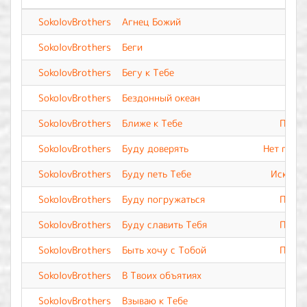
SokolovBrothers
Агнец Божий
SokolovBrothers
Беги
SokolovBrothers
Бегу к Тебе
SokolovBrothers
Бездонный океан
SokolovBrothers
Ближе к Тебе
Прево
SokolovBrothers
Буду доверять
Нет подо
SokolovBrothers
Буду петь Тебе
Искупле
SokolovBrothers
Буду погружаться
Прево
SokolovBrothers
Буду славить Тебя
Прево
SokolovBrothers
Быть хочу с Тобой
Прево
SokolovBrothers
В Твоих объятиях
SokolovBrothers
Взываю к Тебе