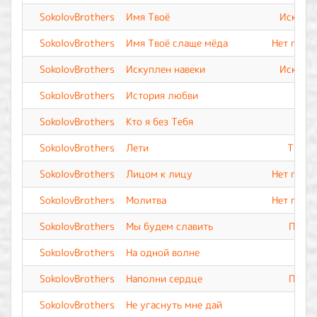
SokolovBrothers
Имя Твоё
Искупле
SokolovBrothers
Имя Твоё слаще мёда
Нет подо
SokolovBrothers
Искуплен навеки
Искупле
SokolovBrothers
История любви
SokolovBrothers
Кто я без Тебя
SokolovBrothers
Лети
Ты Вс
SokolovBrothers
Лицом к лицу
Нет подо
SokolovBrothers
Молитва
Нет подо
SokolovBrothers
Мы будем славить
Прево
SokolovBrothers
На одной волне
SokolovBrothers
Наполни сердце
Прево
SokolovBrothers
Не угаснуть мне дай