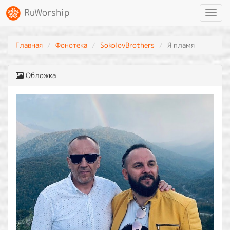
RuWorship
Toggl
navig
Главная
Фонотека
SokolovBrothers
Я пламя
Обложка