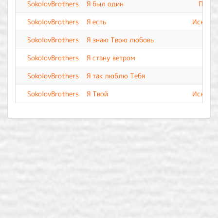
SokolovBrothers
Я был один
Прево
SokolovBrothers
Я есть
Искупле
SokolovBrothers
Я знаю Твою любовь
SokolovBrothers
Я стану ветром
SokolovBrothers
Я так люблю Тебя
SokolovBrothers
Я Твой
Искупле