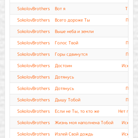
SokolovBrothers
Вот я
Ты Вс
SokolovBrothers
Всего дороже Ты
Прево
SokolovBrothers
Выше неба и земли
SokolovBrothers
Голос Твой
Прево
SokolovBrothers
Горы сдвинутся
Прево
SokolovBrothers
Достоин
Искупле
SokolovBrothers
Дотянусь
SokolovBrothers
Дотянусь
Прево
SokolovBrothers
Дышу Тобой
Прево
SokolovBrothers
Если не Ты, то кто же
Нет подо
SokolovBrothers
Жизнь моя наполнена Тобой
Искупле
SokolovBrothers
Излей Свой дождь
Искупле