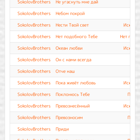
SokolovBrothers
Не угаснуть мне дай
SokolovBrothers
Небом покрой
SokolovBrothers
Нести Твой свет
Искупле
SokolovBrothers
Нет подобного Тебе
Нет подо
SokolovBrothers
Океан любви
Искупле
SokolovBrothers
Он с нами всегда
SokolovBrothers
Отче наш
SokolovBrothers
Пока живёт любовь
Искупле
SokolovBrothers
Поклонюсь Тебе
Прево
SokolovBrothers
Превознесённый
Искупле
SokolovBrothers
Превозносим
Прево
SokolovBrothers
Приди