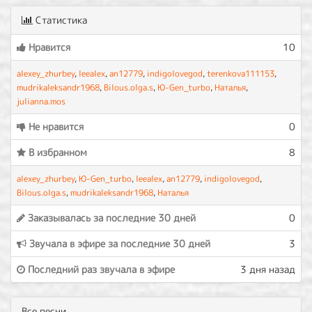
Статистика
Нравится
10
alexey_zhurbey
,
leealex
,
an12779
,
indigolovegod
,
terenkova111153
,
mudrikaleksandr1968
,
Bilous.olga.s
,
Ю-Gen_turbo
,
Наталья
,
julianna.mos
Не нравится
0
В избранном
8
alexey_zhurbey
,
Ю-Gen_turbo
,
leealex
,
an12779
,
indigolovegod
,
Bilous.olga.s
,
mudrikaleksandr1968
,
Наталья
Заказывалась за последние 30 дней
0
Звучала в эфире за последние 30 дней
3
Последний раз звучала в эфире
3 дня назад
Все песни