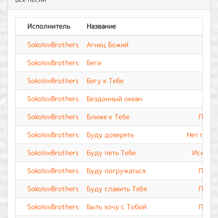
Исполнитель
Название
Ал
SokolovBrothers
Агнец Божий
SokolovBrothers
Беги
SokolovBrothers
Бегу к Тебе
SokolovBrothers
Бездонный океан
SokolovBrothers
Ближе к Тебе
Прево
SokolovBrothers
Буду доверять
Нет подо
SokolovBrothers
Буду петь Тебе
Искупле
SokolovBrothers
Буду погружаться
Прево
SokolovBrothers
Буду славить Тебя
Прево
SokolovBrothers
Быть хочу с Тобой
Прево