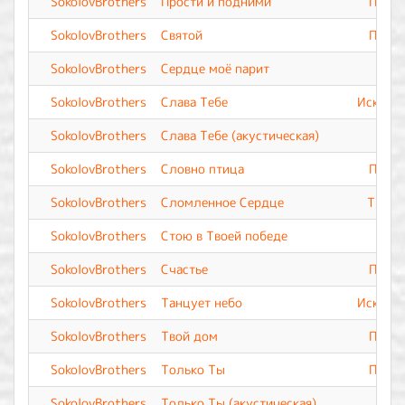
SokolovBrothers
Прости и подними
Прево
SokolovBrothers
Святой
Прево
SokolovBrothers
Сердце моё парит
SokolovBrothers
Слава Тебе
Искупле
SokolovBrothers
Слава Тебе (акустическая)
SokolovBrothers
Словно птица
Прево
SokolovBrothers
Сломленное Сердце
Ты Вс
SokolovBrothers
Стою в Твоей победе
SokolovBrothers
Счастье
Прево
SokolovBrothers
Танцует небо
Искупле
SokolovBrothers
Твой дом
Прево
SokolovBrothers
Только Ты
Прево
SokolovBrothers
Только Ты (акустическая)