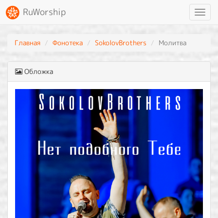
RuWorship
Toggl
navig
Главная
Фонотека
SokolovBrothers
Молитва
Обложка