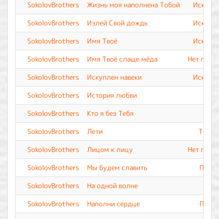
SokolovBrothers
Жизнь моя наполнена Тобой
Искупле
SokolovBrothers
Излей Свой дождь
Искупле
SokolovBrothers
Имя Твоё
Искупле
SokolovBrothers
Имя Твоё слаще мёда
Нет подо
SokolovBrothers
Искуплен навеки
Искупле
SokolovBrothers
История любви
SokolovBrothers
Кто я без Тебя
SokolovBrothers
Лети
Ты Вс
SokolovBrothers
Лицом к лицу
Нет подо
SokolovBrothers
Мы будем славить
Прево
SokolovBrothers
На одной волне
SokolovBrothers
Наполни сердце
Прево