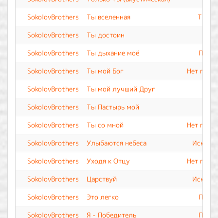
SokolovBrothers
Ты вселенная
Ты Вс
SokolovBrothers
Ты достоин
SokolovBrothers
Ты дыхание моё
Прево
SokolovBrothers
Ты мой Бог
Нет подо
SokolovBrothers
Ты мой лучший Друг
SokolovBrothers
Ты Пастырь мой
SokolovBrothers
Ты со мной
Нет подо
SokolovBrothers
Улыбаются небеса
Искупле
SokolovBrothers
Уходя к Отцу
Нет подо
SokolovBrothers
Царствуй
Искупле
SokolovBrothers
Это легко
Прево
SokolovBrothers
Я - Победитель
Прево