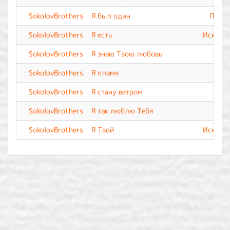
SokolovBrothers
Я был один
Прево
SokolovBrothers
Я есть
Искупле
SokolovBrothers
Я знаю Твою любовь
SokolovBrothers
Я пламя
SokolovBrothers
Я стану ветром
SokolovBrothers
Я так люблю Тебя
SokolovBrothers
Я Твой
Искупле