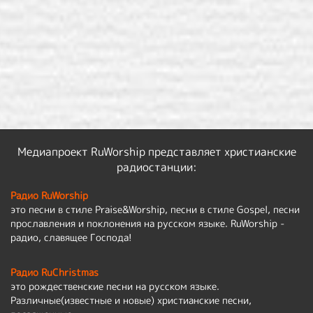
Медиапроект RuWorship представляет христианские
радиостанции:
Радио RuWorship
это песни в стиле Praise&Worship, песни в стиле Gospel, песни
прославления и поклонения на русском языке. RuWorship -
радио, славящее Господа!
Радио RuChristmas
это рождественские песни на русском языке.
Различные(известные и новые) христианские песни,