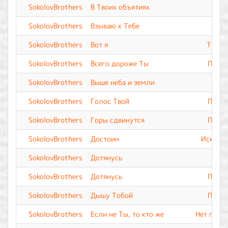
SokolovBrothers
В Твоих объятиях
SokolovBrothers
Взываю к Тебе
SokolovBrothers
Вот я
Ты Вс
SokolovBrothers
Всего дороже Ты
Прево
SokolovBrothers
Выше неба и земли
SokolovBrothers
Голос Твой
Прево
SokolovBrothers
Горы сдвинутся
Прево
SokolovBrothers
Достоин
Искупле
SokolovBrothers
Дотянусь
SokolovBrothers
Дотянусь
Прево
SokolovBrothers
Дышу Тобой
Прево
SokolovBrothers
Если не Ты, то кто же
Нет подо