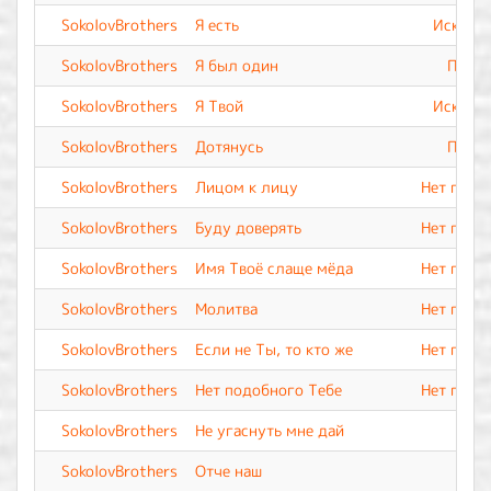
SokolovBrothers
Я есть
Искупле
SokolovBrothers
Я был один
Прево
SokolovBrothers
Я Твой
Искупле
SokolovBrothers
Дотянусь
Прево
SokolovBrothers
Лицом к лицу
Нет подо
SokolovBrothers
Буду доверять
Нет подо
SokolovBrothers
Имя Твоё слаще мёда
Нет подо
SokolovBrothers
Молитва
Нет подо
SokolovBrothers
Если не Ты, то кто же
Нет подо
SokolovBrothers
Нет подобного Тебе
Нет подо
SokolovBrothers
Не угаснуть мне дай
SokolovBrothers
Отче наш