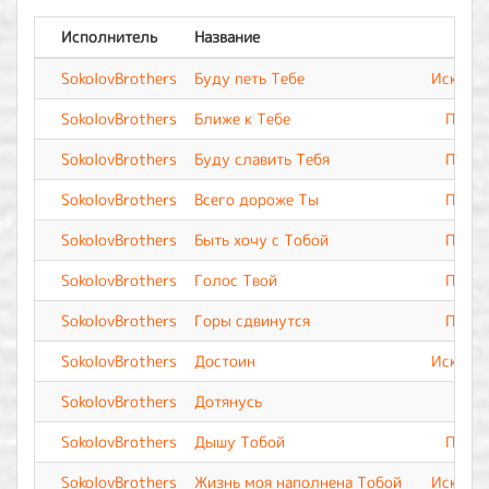
Исполнитель
Название
Ал
SokolovBrothers
Буду петь Тебе
Искупле
SokolovBrothers
Ближе к Тебе
Прево
SokolovBrothers
Буду славить Тебя
Прево
SokolovBrothers
Всего дороже Ты
Прево
SokolovBrothers
Быть хочу с Тобой
Прево
SokolovBrothers
Голос Твой
Прево
SokolovBrothers
Горы сдвинутся
Прево
SokolovBrothers
Достоин
Искупле
SokolovBrothers
Дотянусь
SokolovBrothers
Дышу Тобой
Прево
SokolovBrothers
Жизнь моя наполнена Тобой
Искупле