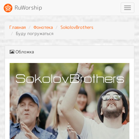
RuWorship
Toggl
navig
Главная
Фонотека
SokolovBrothers
Буду погружаться
Обложка