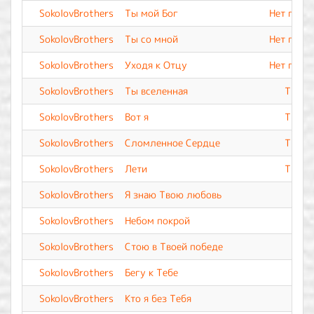
SokolovBrothers
Ты мой Бог
Нет подо
SokolovBrothers
Ты со мной
Нет подо
SokolovBrothers
Уходя к Отцу
Нет подо
SokolovBrothers
Ты вселенная
Ты Вс
SokolovBrothers
Вот я
Ты Вс
SokolovBrothers
Сломленное Сердце
Ты Вс
SokolovBrothers
Лети
Ты Вс
SokolovBrothers
Я знаю Твою любовь
SokolovBrothers
Небом покрой
SokolovBrothers
Стою в Твоей победе
SokolovBrothers
Бегу к Тебе
SokolovBrothers
Кто я без Тебя