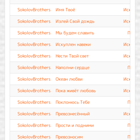
SokolovBrothers
Имя Твоё
Искупле
SokolovBrothers
Излей Свой дождь
Искупле
SokolovBrothers
Мы будем славить
Прево
SokolovBrothers
Искуплен навеки
Искупле
SokolovBrothers
Нести Твой свет
Искупле
SokolovBrothers
Наполни сердце
Прево
SokolovBrothers
Океан любви
Искупле
SokolovBrothers
Пока живёт любовь
Искупле
SokolovBrothers
Поклонюсь Тебе
Прево
SokolovBrothers
Превознесённый
Искупле
SokolovBrothers
Прости и подними
Прево
SokolovBrothers
Превозносим
Прево