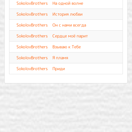
SokolovBrothers
На одной волне
SokolovBrothers
История любви
SokolovBrothers
Он с нами всегда
SokolovBrothers
Сердце моё парит
SokolovBrothers
Взываю к Тебе
SokolovBrothers
Я пламя
SokolovBrothers
Приди