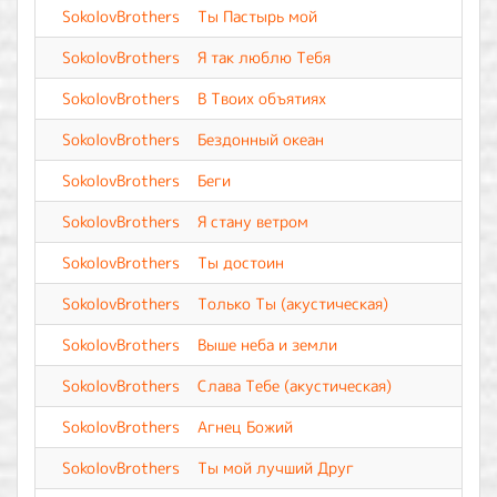
SokolovBrothers
Ты Пастырь мой
SokolovBrothers
Я так люблю Тебя
SokolovBrothers
В Твоих объятиях
SokolovBrothers
Бездонный океан
SokolovBrothers
Беги
SokolovBrothers
Я стану ветром
SokolovBrothers
Ты достоин
SokolovBrothers
Только Ты (акустическая)
SokolovBrothers
Выше неба и земли
SokolovBrothers
Слава Тебе (акустическая)
SokolovBrothers
Агнец Божий
SokolovBrothers
Ты мой лучший Друг