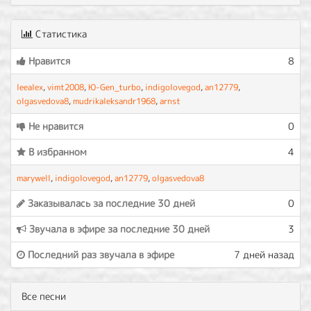
Статистика
Нравится
8
leealex
,
vimt2008
,
Ю-Gen_turbo
,
indigolovegod
,
an12779
,
olgasvedova8
,
mudrikaleksandr1968
,
arnst
Не нравится
0
В избранном
4
marywell
,
indigolovegod
,
an12779
,
olgasvedova8
Заказывалась за последние 30 дней
0
Звучала в эфире за последние 30 дней
3
Последний раз звучала в эфире
7 дней назад
Все песни