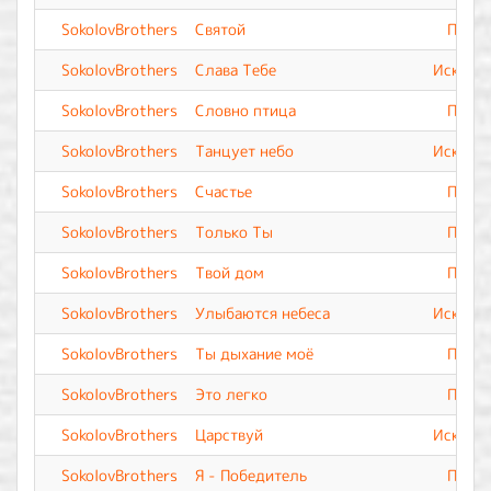
SokolovBrothers
Святой
Прево
SokolovBrothers
Слава Тебе
Искупле
SokolovBrothers
Словно птица
Прево
SokolovBrothers
Танцует небо
Искупле
SokolovBrothers
Счастье
Прево
SokolovBrothers
Только Ты
Прево
SokolovBrothers
Твой дом
Прево
SokolovBrothers
Улыбаются небеса
Искупле
SokolovBrothers
Ты дыхание моё
Прево
SokolovBrothers
Это легко
Прево
SokolovBrothers
Царствуй
Искупле
SokolovBrothers
Я - Победитель
Прево