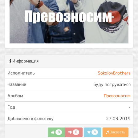
Информация
Исполнитель
SokolovBrothers
Название
Буду погружаться
Альбом
Превозносим
Год
-
Добавлено в фонотеку
27.03.2019
8
0
4
Заказать