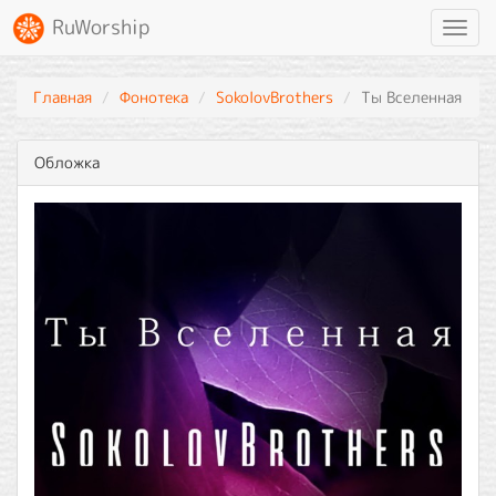
RuWorship
Toggl
navig
Главная
Фонотека
SokolovBrothers
Ты Вселенная
Обложка