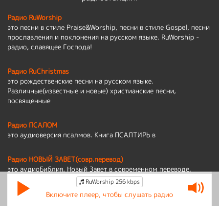
Радио RuWorship
это песни в стиле Praise&Worship, песни в стиле Gospel, песни
прославления и поклонения на русском языке. RuWorship -
радио, славящее Господа!
Радио RuChristmas
это рождественские песни на русском языке.
Различные(известные и новые) христианские песни,
посвященные
Радио ПСАЛОМ
это аудиоверсия псалмов. Книга ПСАЛТИРЬ в
Радио НОВЫЙ ЗАВЕТ(совр.перевод)
это аудиоБиблия, Новый Завет в современном переводе.
RuWorship 256 kbps
Политика обработки персональных данных
Включите плеер, чтобы слушать радио
По вопросам работы сайта:
admin@ruworship.ru