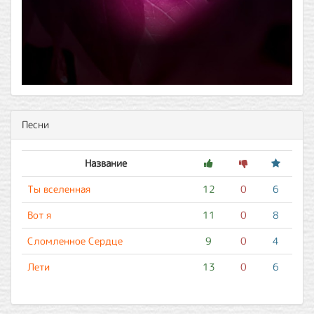
Песни
Название
Ты вселенная
12
0
6
Вот я
11
0
8
Сломленное Сердце
9
0
4
Лети
13
0
6