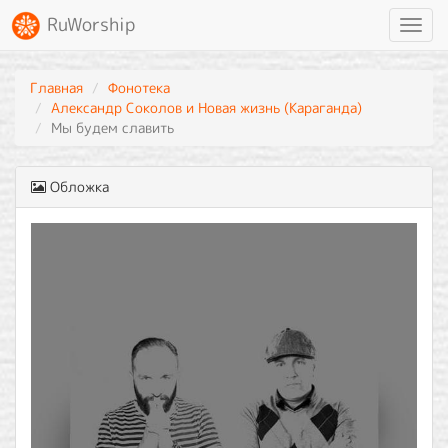
RuWorship
Toggl
navig
Главная
Фонотека
Александр Соколов и Новая жизнь (Караганда)
Мы будем славить
Обложка