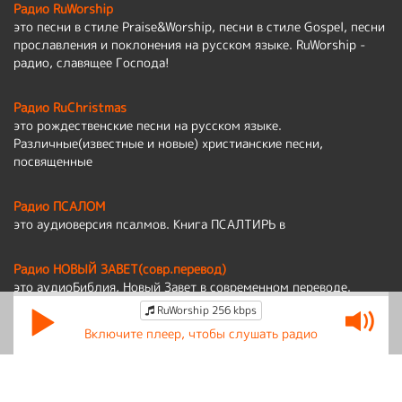
Радио RuWorship
это песни в стиле Praise&Worship, песни в стиле Gospel, песни
прославления и поклонения на русском языке. RuWorship -
радио, славящее Господа!
Радио RuChristmas
это рождественские песни на русском языке.
Различные(известные и новые) христианские песни,
посвященные
Радио ПСАЛОМ
это аудиоверсия псалмов. Книга ПСАЛТИРЬ в
Радио НОВЫЙ ЗАВЕТ(совр.перевод)
это аудиоБиблия, Новый Завет в современном переводе.
RuWorship 256 kbps
Политика обработки персональных данных
Включите плеер, чтобы слушать радио
По вопросам работы сайта:
admin@ruworship.ru