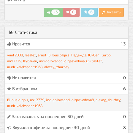
13
0
6
Заказать
Статистика
Нравится
13
vimt2008
,
leealex
,
arnst
,
Bilous.olga.s
,
Надежда
,
Ю-Gen_turbo
,
an12779
,
Кубанец
,
indigolovegod
,
olgasvedova8
,
vitastef
,
mudrikaleksandr1968
,
alexey_zhurbey
Не нравится
0
В избранном
6
Bilous.olga.s
,
an12779
,
indigolovegod
,
olgasvedova8
,
alexey_zhurbey
,
mudrikaleksandr1968
Заказывалась за последние 30 дней
0
Звучала в эфире за последние 30 дней
8