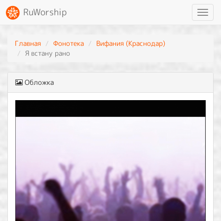
RuWorship
Toggl
navig
Главная
Фонотека
Вифания (Краснодар)
Я встану рано
Обложка