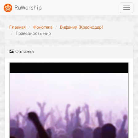
RuWorship
Toggl
navig
Главная
Фонотека
Вифания (Краснодар)
Праведность мир
Обложка