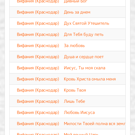
Вифания (Краснодар)
Дивный Бог
Вифания (Краснодар)
День за днем
Вифания (Краснодар)
Дух Святой Утешитель
Вифания (Краснодар)
Для Тебя буду петь
Вифания (Краснодар)
За любовь
Вифания (Краснодар)
Душа и сердце поет
Вифания (Краснодар)
Иисус, Ты моя скала
Вифания (Краснодар)
Кровь Христа омыла меня
Вифания (Краснодар)
Кровь Твоя
Вифания (Краснодар)
Лишь Тебе
Вифания (Краснодар)
Любовь Иисуса
Вифания (Краснодар)
Милости Твоей полна вся земля
Вифания (Краснодар)
Мой вечный Царь