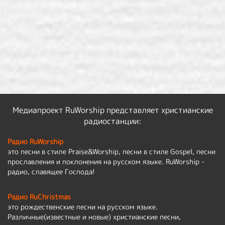
Медиапроект RuWorship представляет христианские
радиостанции:
Радио RuWorship
это песни в стиле Praise&Worship, песни в стиле Gospel, песни
прославления и поклонения на русском языке. RuWorship -
радио, славящее Господа!
Радио RuChristmas
это рождественские песни на русском языке.
Различные(известные и новые) христианские песни,