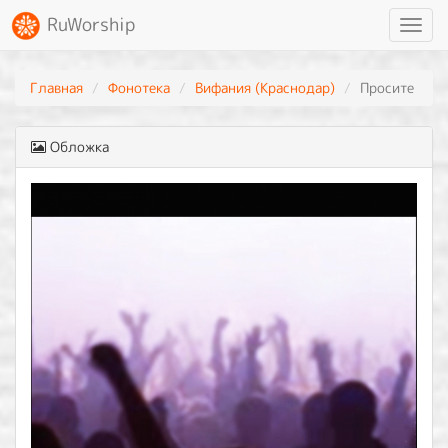
RuWorship
Toggl
navig
Главная
Фонотека
Вифания (Краснодар)
Просите
Обложка