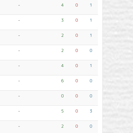
-
4
0
1
-
3
0
1
-
2
0
1
-
2
0
0
-
4
0
1
-
6
0
0
-
0
0
0
-
5
0
3
-
2
0
0