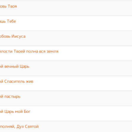
овь Твоя
шь Тебе
бовь Иисуса
лости Твоей полна вся земля
й вечный Царь
й Спаситель жив
й пастырь
й Царь мой Бог
полняй, Дух Святой