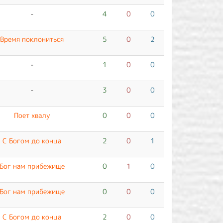
-
4
0
0
Время поклониться
5
0
2
-
1
0
0
-
3
0
0
Поет хвалу
0
0
0
С Богом до конца
2
0
1
Бог нам прибежище
0
1
0
Бог нам прибежище
0
0
0
С Богом до конца
2
0
0