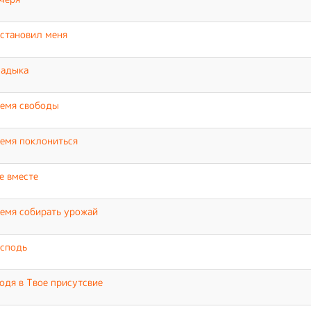
становил меня
ладыка
емя свободы
емя поклониться
е вместе
емя собирать урожай
сподь
одя в Твое присутсвие