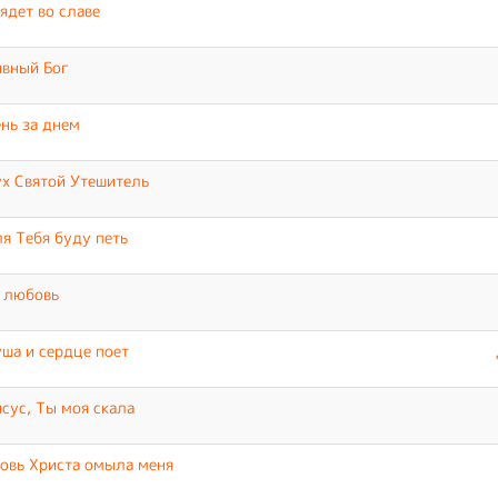
ядет во славе
вный Бог
нь за днем
х Святой Утешитель
я Тебя буду петь
 любовь
ша и сердце поет
сус, Ты моя скала
овь Христа омыла меня