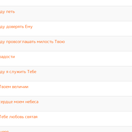
ду петь
ду доверять Ему
ду провозглашать милость Твою
радости
ду я служить Тебе
Твоем величии
сердце моем небеса
Тебе любовь святая
черя