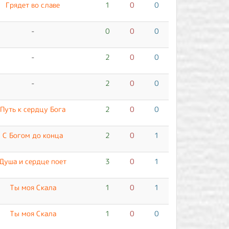
Грядет во славе
1
0
0
-
0
0
0
-
2
0
0
-
2
0
0
Путь к сердцу Бога
2
0
0
С Богом до конца
2
0
1
Душа и сердце поет
3
0
1
Ты моя Скала
1
0
1
Ты моя Скала
1
0
0