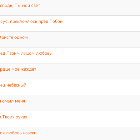
сподь, Ты мой свет
сус, преклоняюсь пред Тобой
Христе одном
ед Твоим лицом любовь
рдце мое жаждет
ец небесный
 омыл меня
в Твоих руках
оя любовь навеки