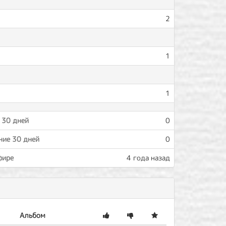
2
1
1
 30 дней
0
ние 30 дней
0
фире
4 года назад
Альбом