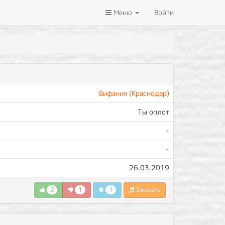
Меню
Войти
Вифания (Краснодар)
Ты оплот
-
-
26.03.2019
2
1
1
Заказать