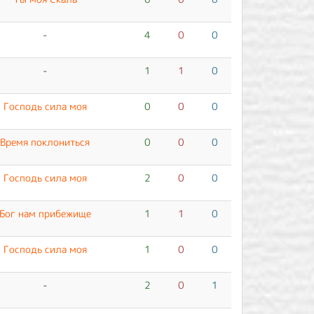
-
4
0
0
-
1
1
0
Господь сила моя
0
0
0
Время поклониться
0
0
0
Господь сила моя
2
0
0
Бог нам прибежище
1
1
0
Господь сила моя
1
0
0
-
2
0
1