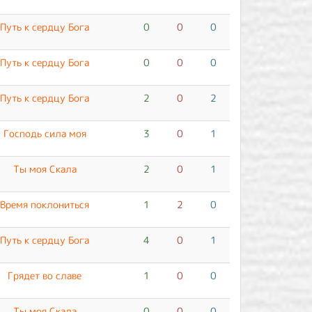
Путь к сердцу Бога
0
0
0
Путь к сердцу Бога
0
0
0
Путь к сердцу Бога
2
0
2
Господь сила моя
3
0
1
Ты моя Скала
2
0
1
Время поклониться
1
2
0
Путь к сердцу Бога
4
0
1
Грядет во славе
1
0
0
Ты моя Скала
0
0
0