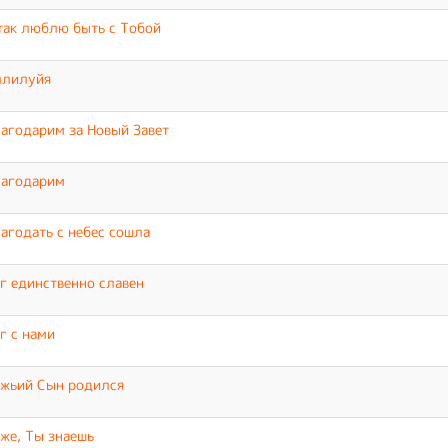
так люблю быть с Тобой
ллилуйя
агодарим за Новый Завет
лагодарим
агодать с небес сошла
г единственно славен
г с нами
жьий Сын родился
же, Ты знаешь