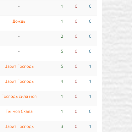
-
1
0
0
Дождь
1
0
0
-
2
0
0
-
5
0
0
Царит Господь
5
0
1
Царит Господь
4
0
1
Господь сила моя
1
0
1
Ты моя Скала
1
0
0
Царит Господь
3
0
1