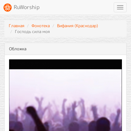
RuWorship
Toggl
navig
Главная
Фонотека
Вифания (Краснодар)
Господь сила моя
Обложка