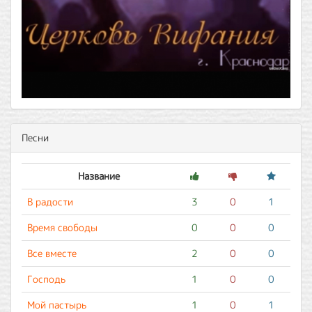
Песни
Название
В радости
3
0
1
Время свободы
0
0
0
Все вместе
2
0
0
Господь
1
0
0
Мой пастырь
1
0
1