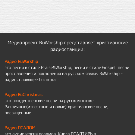
Медиапроект RuWorship представляет христианские
радиостанции:
Радио RuWorship
это песни в стиле Praise&Worship, песни в стиле Gospel, песни
прославления и поклонения на русском языке. RuWorship -
радио, славящее Господа!
Радио RuChristmas
это рождественские песни на русском языке.
Различные(известные и новые) христианские песни,
посвященные
Радио ПСАЛОМ
это аудиоверсия псалмов. Книга ПСАЛТИРЬ в