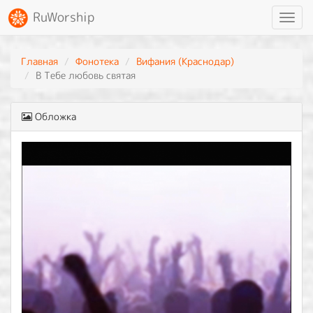
RuWorship
Toggl
navig
Главная
Фонотека
Вифания (Краснодар)
В Тебе любовь святая
Обложка