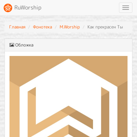
RuWorship
Toggl
navig
Главная
Фонотека
M.Worship
Как прекрасен Ты
Обложка