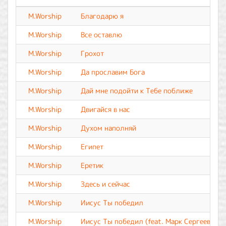
M.Worship
Благодарю я
M.Worship
Все оставлю
M.Worship
Грохот
M.Worship
Да прославим Бога
M.Worship
Дай мне подойти к Тебе поближе
M.Worship
Двигайся в нас
M.Worship
Духом наполняй
M.Worship
Египет
M.Worship
Еретик
M.Worship
Здесь и сейчас
M.Worship
Иисус Ты победил
M.Worship
Иисус Ты победил (feat. Марк Сергеев)