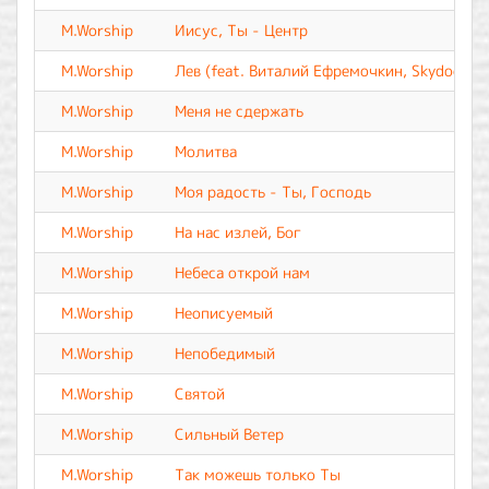
M.Worship
Иисус, Ты - Центр
M.Worship
Лев (feat. Виталий Ефремочкин, Skydoor Wo
M.Worship
Меня не сдержать
M.Worship
Молитва
M.Worship
Моя радость - Ты, Господь
M.Worship
На нас излей, Бог
M.Worship
Небеса открой нам
M.Worship
Неописуемый
M.Worship
Непобедимый
M.Worship
Святой
M.Worship
Сильный Ветер
M.Worship
Так можешь только Ты