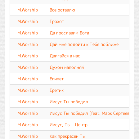
M.Worship
Все оставлю
M.Worship
Грохот
M.Worship
Да прославим Бога
M.Worship
Дай мне подойти к Тебе поближе
M.Worship
Двигайся в нас
M.Worship
Духом наполняй
M.Worship
Египет
M.Worship
Еретик
M.Worship
Иисус Ты победил
M.Worship
Иисус Ты победил (feat. Марк Сергеев)
M.Worship
Иисус, Ты - Центр
M.Worship
Как прекрасен Ты