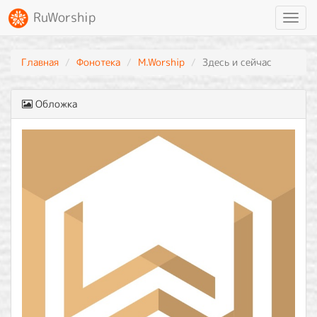
RuWorship
Toggl
navig
Главная
Фонотека
M.Worship
Здесь и сейчас
Обложка