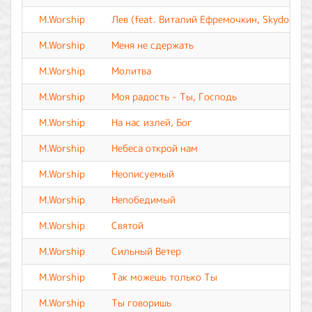
M.Worship
Лев (feat. Виталий Ефремочкин, Skydoor Wo
M.Worship
Меня не сдержать
M.Worship
Молитва
M.Worship
Моя радость - Ты, Господь
M.Worship
На нас излей, Бог
M.Worship
Небеса открой нам
M.Worship
Неописуемый
M.Worship
Непобедимый
M.Worship
Святой
M.Worship
Сильный Ветер
M.Worship
Так можешь только Ты
M.Worship
Ты говоришь