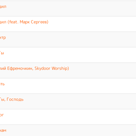
дил
ил (feat. Марк Сергеев)
нтр
Ты
алий Ефремочкин, Skydoor Worship)
ать
Ты, Господь
ог
нам