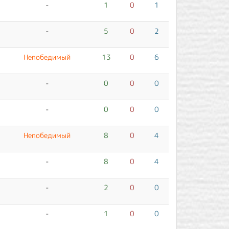
-
1
0
1
-
5
0
2
Непобедимый
13
0
6
-
0
0
0
-
0
0
0
Непобедимый
8
0
4
-
8
0
4
-
2
0
0
-
1
0
0