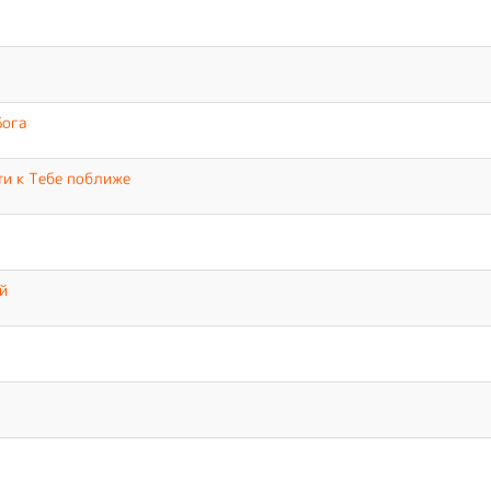
Бога
ти к Тебе поближе
й