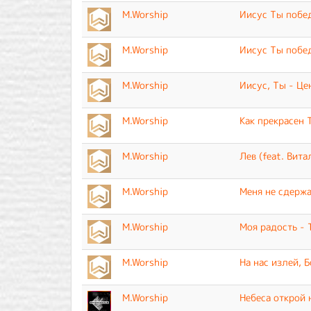
M.Worship
Иисус Ты побе
M.Worship
Иисус Ты побед
M.Worship
Иисус, Ты - Це
M.Worship
Как прекрасен 
M.Worship
Лев (feat. Вит
M.Worship
Меня не сдерж
M.Worship
Моя радость - 
M.Worship
На нас излей, Б
M.Worship
Небеса открой 