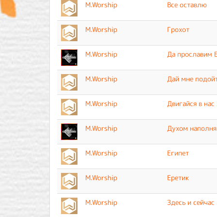
M.Worship
Все оставлю
M.Worship
Грохот
M.Worship
Да прославим 
M.Worship
Дай мне подой
M.Worship
Двигайся в нас
M.Worship
Духом наполня
M.Worship
Египет
M.Worship
Еретик
M.Worship
Здесь и сейчас