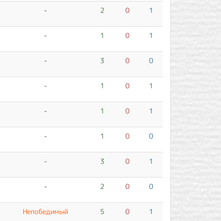
-
2
0
1
-
1
0
1
-
3
0
0
-
1
0
1
-
1
0
1
-
1
0
0
-
3
0
1
-
2
0
0
Непобедимый
5
0
1