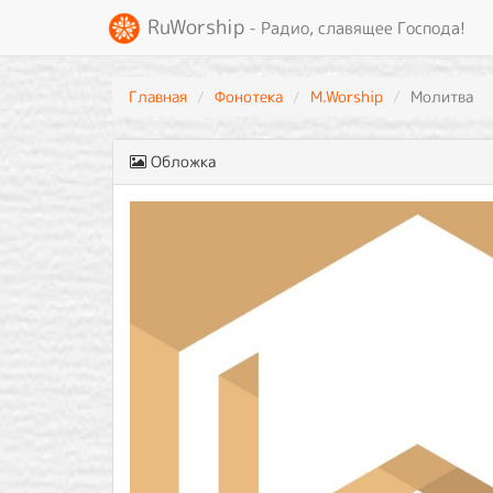
RuWorship
- Радио, славящее Господа!
Главная
Фонотека
M.Worship
Молитва
Обложка