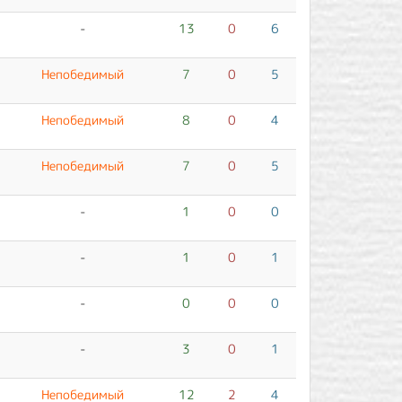
-
13
0
6
Непобедимый
7
0
5
Непобедимый
8
0
4
Непобедимый
7
0
5
-
1
0
0
-
1
0
1
-
0
0
0
-
3
0
1
Непобедимый
12
2
4