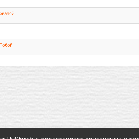
 хвалой
й
 Тобой