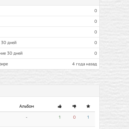
0
0
0
 30 дней
0
ние 30 дней
0
фире
4 года назад
Альбом
-
1
0
1