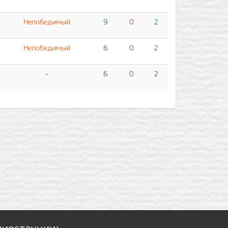
Непобедимый
9
0
2
Непобедимый
6
0
2
-
6
0
2