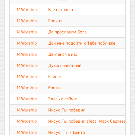
M.Worship
Все оставлю
M.Worship
Грохот
M.Worship
Да прославим Бога
M.Worship
Дай мне подойти к Тебе поближе
M.Worship
Двигайся в нас
M.Worship
Духом наполняй
M.Worship
Египет
M.Worship
Еретик
M.Worship
Здесь и сейчас
M.Worship
Иисус Ты победил
M.Worship
Иисус Ты победил (feat. Марк Сергеев)
M.Worship
Иисус, Ты - Центр