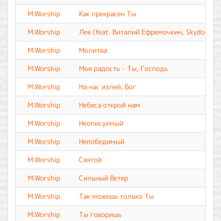
M.Worship
Как прекрасен Ты
M.Worship
Лев (feat. Виталий Ефремочкин, Skydoor Wo
M.Worship
Молитва
M.Worship
Моя радость - Ты, Господь
M.Worship
На нас излей, Бог
M.Worship
Небеса открой нам
M.Worship
Неописуемый
M.Worship
Непобедимый
M.Worship
Святой
M.Worship
Сильный Ветер
M.Worship
Так можешь только Ты
M.Worship
Ты говоришь