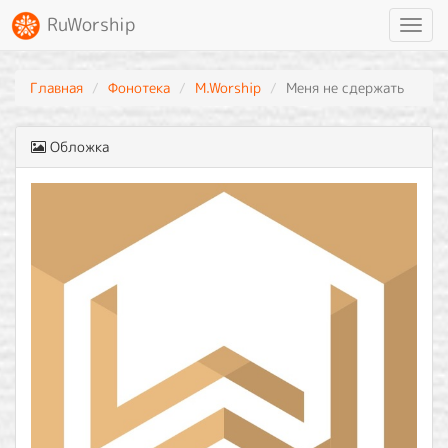
RuWorship
Toggl
navig
Главная
Фонотека
M.Worship
Меня не сдержать
Обложка