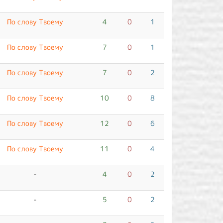
По слову Твоему
4
0
1
По слову Твоему
7
0
1
По слову Твоему
7
0
2
По слову Твоему
10
0
8
По слову Твоему
12
0
6
По слову Твоему
11
0
4
-
4
0
2
-
5
0
2