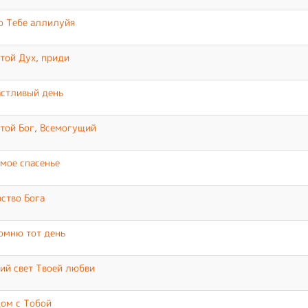
ю Тебе аллилуйя
той Дух, приди
стливый день
той Бог, Всемогущий
мое спасенье
ство Бога
омню тот день
ий свет Твоей любви
ом с Тобой