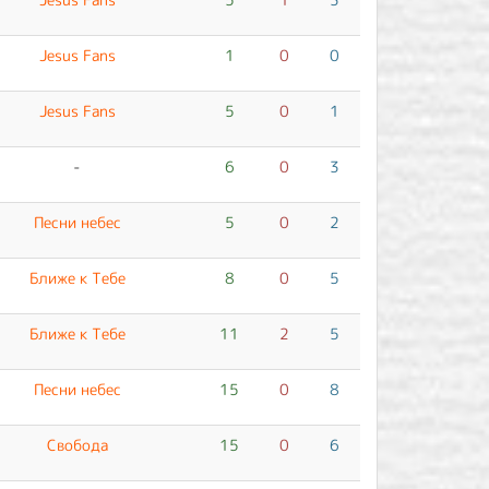
Jesus Fans
1
0
0
Jesus Fans
5
0
1
-
6
0
3
Песни небес
5
0
2
Ближе к Тебе
8
0
5
Ближе к Тебе
11
2
5
Песни небес
15
0
8
Свобода
15
0
6