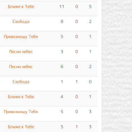
Ближе к Тебе
11
0
5
Свобода
8
0
2
Превозношу Тебя
5
0
1
Песни небес
3
0
1
Песни небес
6
0
2
Свобода
1
1
0
Ближе к Тебе
4
0
1
Превозношу Тебя
5
0
3
Ближе к Тебе
5
1
3