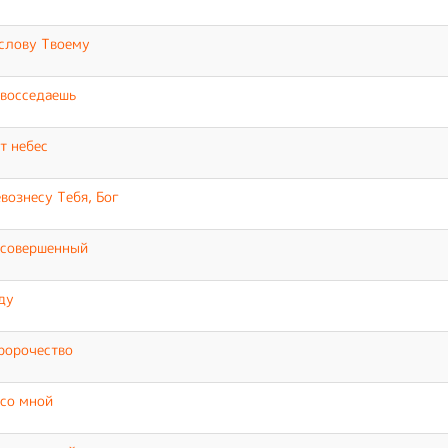
слову Твоему
восседаешь
т небес
вознесу Тебя, Бог
 совершенный
ду
ророчество
со мной