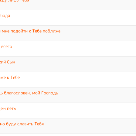
обода
 мне подойти к Тебе поближе
 всего
жий Сын
же к Тебе
ь благословен, мой Господь
ем петь
но буду славить Тебя