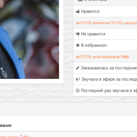
Нравится
an12779
,
terenkova111153
,
nastya.
Не нравится
В избранном
an12779
,
mudrikaleksandr1968
Заказывалась за последние
Звучала в эфире за послед
Последний раз звучала в э
вание
жду лишь Тебя