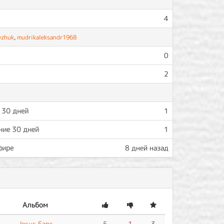
4
vzhuk
,
mudrikaleksandr1968
0
2
 30 дней
1
ние 30 дней
1
фире
8 дней назад
Альбом
Jesus Fans
5
1
3