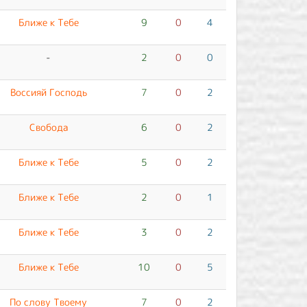
Ближе к Тебе
9
0
4
-
2
0
0
Воссияй Господь
7
0
2
Свобода
6
0
2
Ближе к Тебе
5
0
2
Ближе к Тебе
2
0
1
Ближе к Тебе
3
0
2
Ближе к Тебе
10
0
5
По слову Твоему
7
0
2