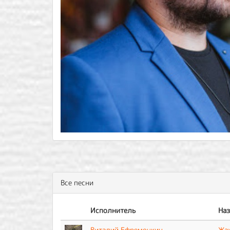
Все песни
Исполнитель
Наз
Виталий Ефремочкин
Жа