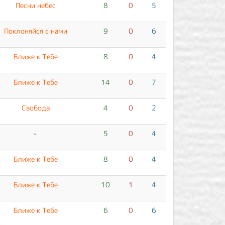
Песни небес
8
0
5
Поклоняйся с нами
9
0
6
Ближе к Тебе
8
0
4
Ближе к Тебе
14
0
7
Свобода
4
0
2
-
5
0
4
Ближе к Тебе
8
0
4
Ближе к Тебе
10
1
4
Ближе к Тебе
6
0
6