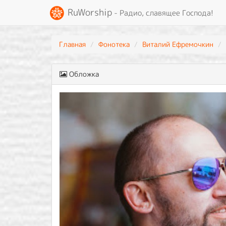
RuWorship
- Радио, славящее Господа!
Главная
Фонотека
Виталий Ефремочкин
Обложка