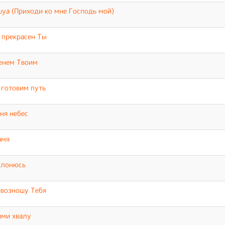
уа (Приходи ко мне Господь мой)
 прекрасен Ты
енем Твоим
готовим путь
ня небес
амя
клонюсь
возношу Тебя
ими хвалу