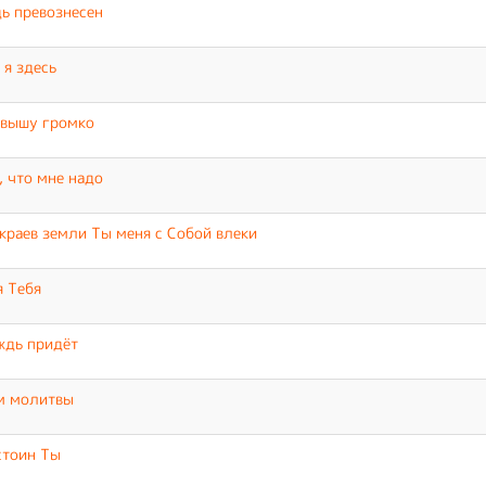
ь превознесен
 я здесь
звышу громко
, что мне надо
краев земли Ты меня с Собой влеки
 Тебя
ждь придёт
м молитвы
стоин Ты