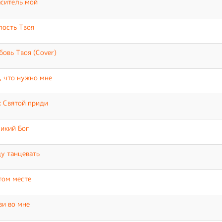
ситель мой
ость Твоя
овь Твоя (Cover)
, что нужно мне
 Святой приди
икий Бог
у танцевать
том месте
и во мне