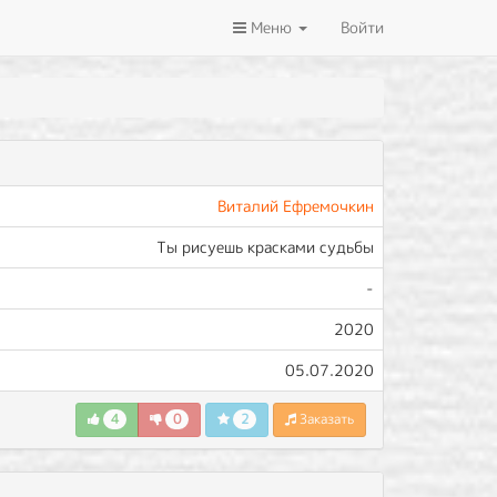
Меню
Войти
Виталий Ефремочкин
Ты рисуешь красками судьбы
-
2020
05.07.2020
4
0
2
Заказать