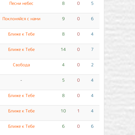
Песни небес
8
0
5
Поклоняйся с нами
9
0
6
Ближе к Тебе
8
0
4
Ближе к Тебе
14
0
7
Свобода
4
0
2
-
5
0
4
Ближе к Тебе
8
0
4
Ближе к Тебе
10
1
4
Ближе к Тебе
6
0
6