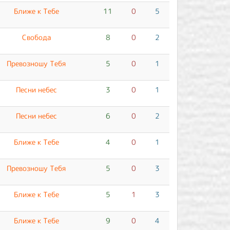
Ближе к Тебе
11
0
5
Свобода
8
0
2
Превозношу Тебя
5
0
1
Песни небес
3
0
1
Песни небес
6
0
2
Ближе к Тебе
4
0
1
Превозношу Тебя
5
0
3
Ближе к Тебе
5
1
3
Ближе к Тебе
9
0
4