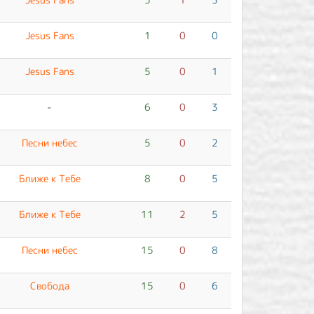
Jesus Fans
1
0
0
Jesus Fans
5
0
1
-
6
0
3
Песни небес
5
0
2
Ближе к Тебе
8
0
5
Ближе к Тебе
11
2
5
Песни небес
15
0
8
Свобода
15
0
6