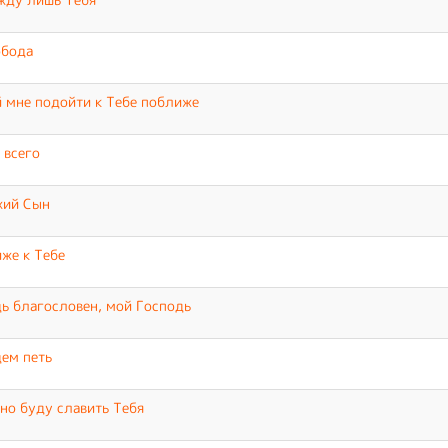
обода
 мне подойти к Тебе поближе
 всего
жий Сын
же к Тебе
ь благословен, мой Господь
ем петь
но буду славить Тебя