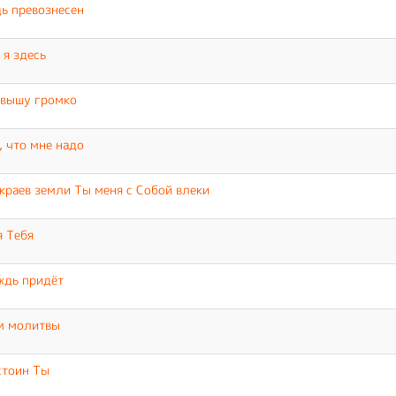
ь превознесен
 я здесь
звышу громко
, что мне надо
краев земли Ты меня с Собой влеки
 Тебя
ждь придёт
м молитвы
стоин Ты