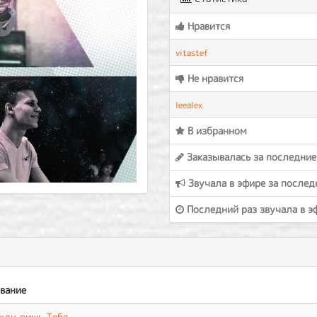
Нравится
vitastef
Не нравится
leealex
В избранном
Заказывалась за последние
Звучала в эфире за послед
Последний раз звучала в э
вание
жду лишь Тебя