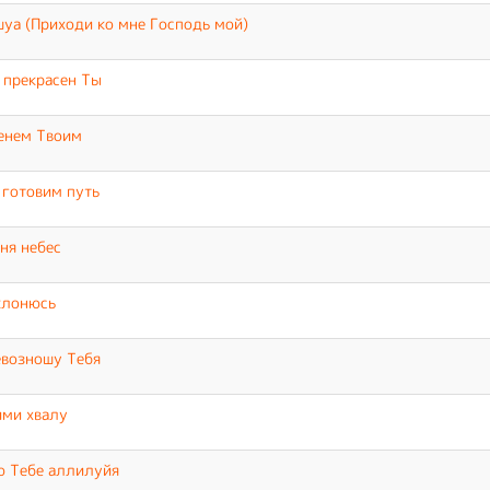
уа (Приходи ко мне Господь мой)
 прекрасен Ты
енем Твоим
готовим путь
ня небес
клонюсь
возношу Тебя
ими хвалу
ю Тебе аллилуйя