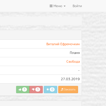
Меню
Войти
Виталий Ефремочкин
Пламя
Свобода
-
27.03.2019
1
1
0
Заказать