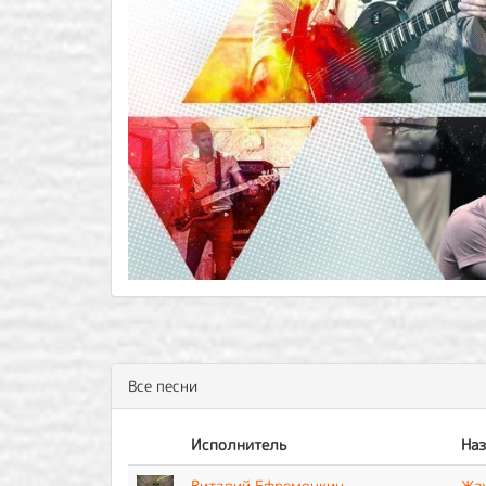
Все песни
Исполнитель
Наз
Виталий Ефремочкин
Жа