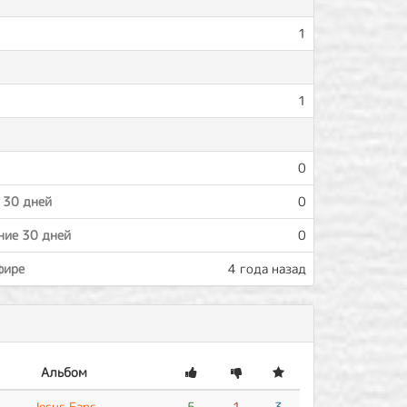
1
1
0
 30 дней
0
ние 30 дней
0
фире
4 года назад
Альбом
Jesus Fans
5
1
3