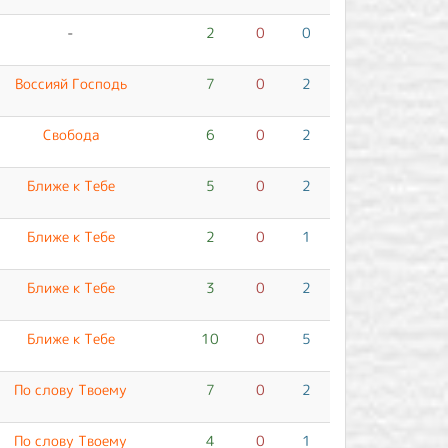
-
2
0
0
Воссияй Господь
7
0
2
Свобода
6
0
2
Ближе к Тебе
5
0
2
Ближе к Тебе
2
0
1
Ближе к Тебе
3
0
2
Ближе к Тебе
10
0
5
По слову Твоему
7
0
2
По слову Твоему
4
0
1