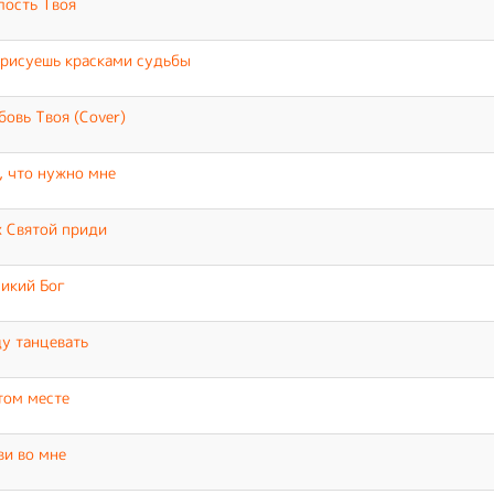
ость Твоя
рисуешь красками судьбы
овь Твоя (Cover)
, что нужно мне
 Святой приди
икий Бог
у танцевать
том месте
и во мне