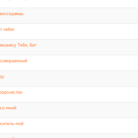
восседаешь
т небес
вознесу Тебя, Бог
 совершенный
ду
ророчество
со мной
ситель мой