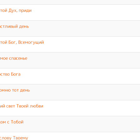
той Дух, приди
стливый день
той Бог, Всемогущий
мое спасенье
ство Бога
омню тот день
ий свет Твоей любви
ом с Тобой
слову Твоему