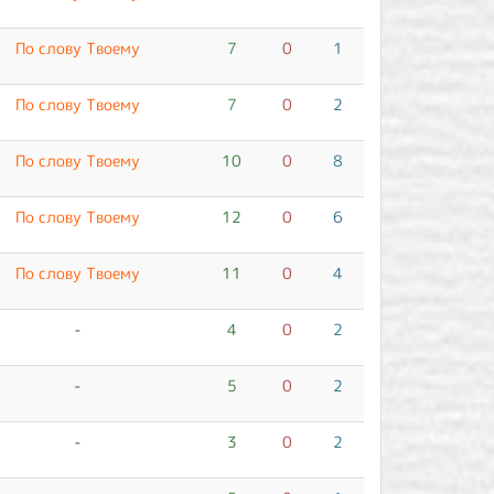
По слову Твоему
7
0
1
По слову Твоему
7
0
2
По слову Твоему
10
0
8
По слову Твоему
12
0
6
По слову Твоему
11
0
4
-
4
0
2
-
5
0
2
-
3
0
2