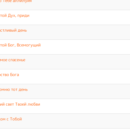
ю Тебе аллилуйя
той Дух, приди
стливый день
той Бог, Всемогущий
мое спасенье
ство Бога
омню тот день
ий свет Твоей любви
ом с Тобой