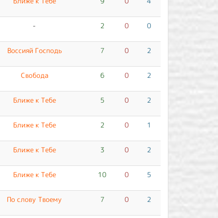
Ближе к Тебе
9
0
4
-
2
0
0
Воссияй Господь
7
0
2
Свобода
6
0
2
Ближе к Тебе
5
0
2
Ближе к Тебе
2
0
1
Ближе к Тебе
3
0
2
Ближе к Тебе
10
0
5
По слову Твоему
7
0
2