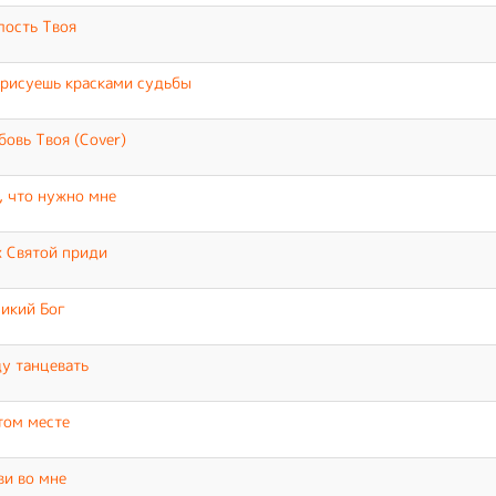
ость Твоя
рисуешь красками судьбы
овь Твоя (Cover)
, что нужно мне
 Святой приди
икий Бог
у танцевать
том месте
и во мне