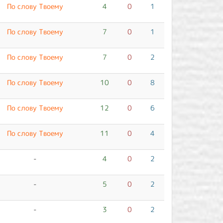
По слову Твоему
4
0
1
По слову Твоему
7
0
1
По слову Твоему
7
0
2
По слову Твоему
10
0
8
По слову Твоему
12
0
6
По слову Твоему
11
0
4
-
4
0
2
-
5
0
2
-
3
0
2