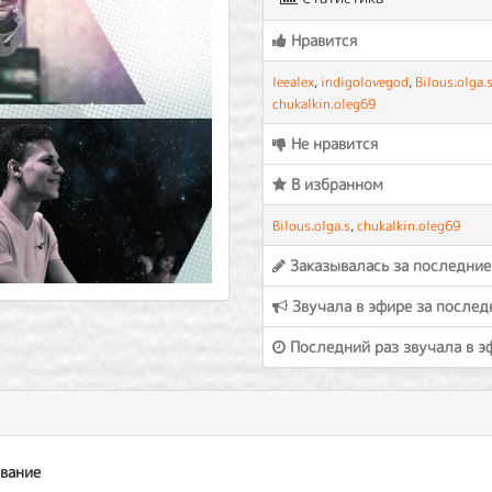
Нравится
leealex
,
indigolovegod
,
Bilous.olga.
chukalkin.oleg69
Не нравится
В избранном
Bilous.olga.s
,
chukalkin.oleg69
Заказывалась за последние
Звучала в эфире за послед
Последний раз звучала в э
вание