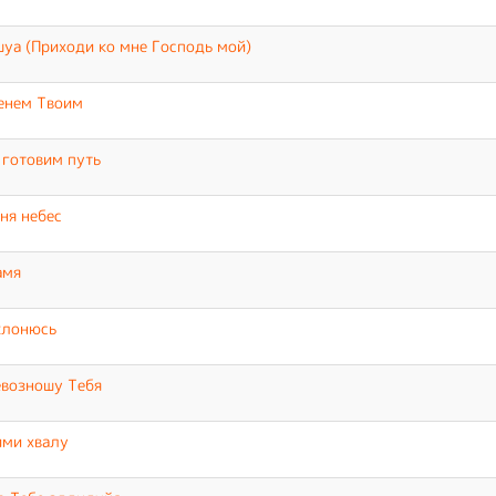
уа (Приходи ко мне Господь мой)
енем Твоим
готовим путь
ня небес
амя
клонюсь
возношу Тебя
ими хвалу