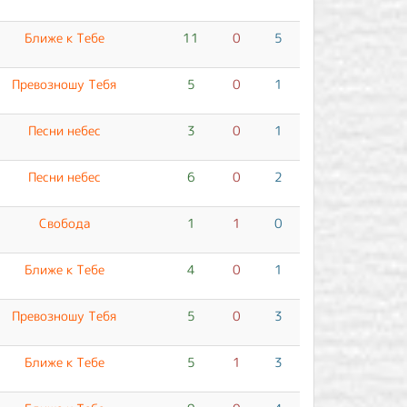
Ближе к Тебе
11
0
5
Превозношу Тебя
5
0
1
Песни небес
3
0
1
Песни небес
6
0
2
Свобода
1
1
0
Ближе к Тебе
4
0
1
Превозношу Тебя
5
0
3
Ближе к Тебе
5
1
3