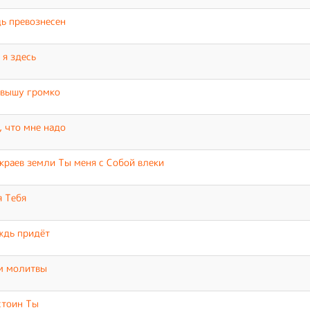
ь превознесен
 я здесь
звышу громко
, что мне надо
краев земли Ты меня с Собой влеки
 Тебя
ждь придёт
м молитвы
стоин Ты