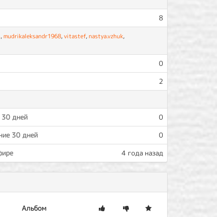
8
s
,
mudrikaleksandr1968
,
vitastef
,
nastya.vzhuk
,
0
2
 30 дней
0
ние 30 дней
0
фире
4 года назад
Альбом