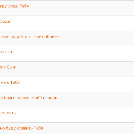
жду лишь Тебя
обода
 мне подойти к Тебе поближе
 всего
жий Сын
же к Тебе
ь благословен, мой Господь
ем петь
но буду славить Тебя