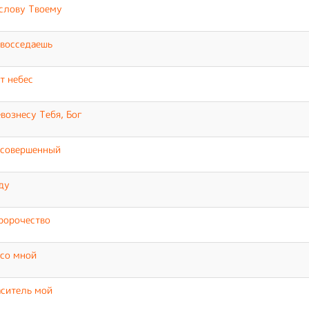
слову Твоему
восседаешь
т небес
вознесу Тебя, Бог
 совершенный
ду
ророчество
со мной
ситель мой