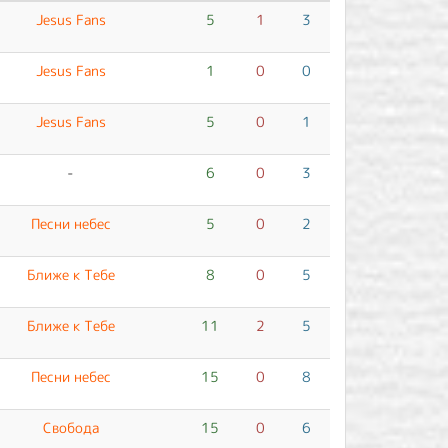
Jesus Fans
5
1
3
Jesus Fans
1
0
0
Jesus Fans
5
0
1
-
6
0
3
Песни небес
5
0
2
Ближе к Тебе
8
0
5
Ближе к Тебе
11
2
5
Песни небес
15
0
8
Свобода
15
0
6