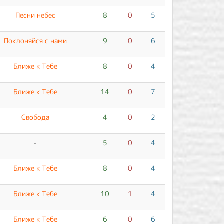
Песни небес
8
0
5
Поклоняйся с нами
9
0
6
Ближе к Тебе
8
0
4
Ближе к Тебе
14
0
7
Свобода
4
0
2
-
5
0
4
Ближе к Тебе
8
0
4
Ближе к Тебе
10
1
4
Ближе к Тебе
6
0
6