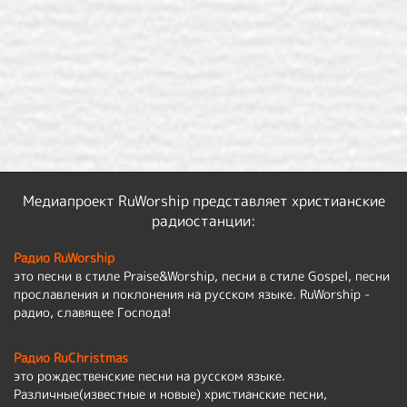
Медиапроект RuWorship представляет христианские
радиостанции:
Радио RuWorship
это песни в стиле Praise&Worship, песни в стиле Gospel, песни
прославления и поклонения на русском языке. RuWorship -
радио, славящее Господа!
Радио RuChristmas
это рождественские песни на русском языке.
Различные(известные и новые) христианские песни,