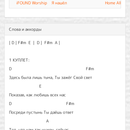
iFOUND Worship
Я нашёл
Home Album
Слова и аккорды
| D | F#m E | D | F#m A |
1 КУПЛЕТ:
D F#m
Здесь была лишь тьма, Ты зажёг Свой свет
E
Показав, как любишь всех нас
D F#m
Посреди пустынь Ты даёшь ответ
A
Тот, что нам так нужен сейчас.