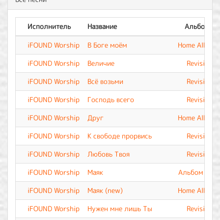
Исполнитель
Название
Альбом
iFOUND Worship
В Боге моём
Home Album
iFOUND Worship
Величие
Revisit
iFOUND Worship
Всё возьми
Revisit
iFOUND Worship
Господь всего
Revisit
iFOUND Worship
Друг
Home Album
iFOUND Worship
К свободе прорвись
Revisit
iFOUND Worship
Любовь Твоя
Revisit
iFOUND Worship
Маяк
Альбом №1
iFOUND Worship
Маяк (new)
Home Album
iFOUND Worship
Нужен мне лишь Ты
Revisit