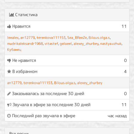
Статистика
Нравится
11
leealex
,
an12779
,
terenkova111153
,
Sea_BReeZe
,
Bilous.olga.s
,
mudrikaleksandr1968
,
vitastef
,
geloeel
,
alexey_zhurbey
,
nastya.vzhuk
,
Кубанец
Не нравится
0
В избранном
4
an12779
,
terenkova111153
,
Bilous.olga.s
,
alexey_zhurbey
Заказывалась за последние 30 дней
0
Звучала в эфире за последние 30 дней
11
Последний раз звучала в эфире
час назад
Все песни