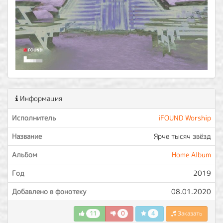
Информация
Исполнитель
iFOUND Worship
Название
Ярче тысяч звёзд
Альбом
Home Album
Год
2019
Добавлено в фонотеку
08.01.2020
11
0
4
Заказать