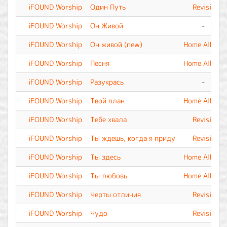
iFOUND Worship
Один Путь
Revisit
iFOUND Worship
Он Живой
-
iFOUND Worship
Он живой (new)
Home Album
iFOUND Worship
Песня
Home Album
iFOUND Worship
Разукрась
-
iFOUND Worship
Твой план
Home Album
iFOUND Worship
Тебе хвала
Revisit
iFOUND Worship
Ты ждешь, когда я приду
Revisit
iFOUND Worship
Ты здесь
Home Album
iFOUND Worship
Ты любовь
Home Album
iFOUND Worship
Черты отличия
Revisit
iFOUND Worship
Чудо
Revisit