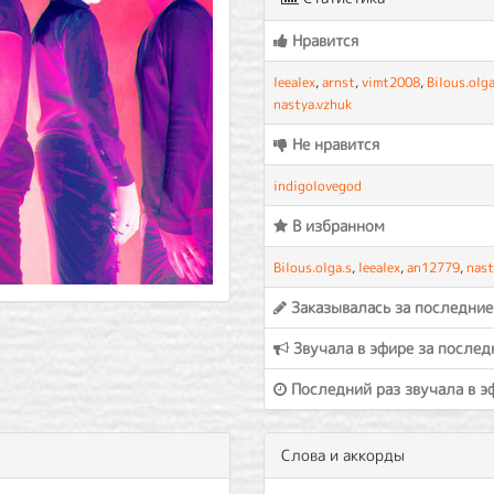
Нравится
leealex
,
arnst
,
vimt2008
,
Bilous.olga
nastya.vzhuk
Не нравится
indigolovegod
В избранном
Bilous.olga.s
,
leealex
,
an12779
,
nast
Заказывалась за последние
Звучала в эфире за послед
Последний раз звучала в э
Слова и аккорды