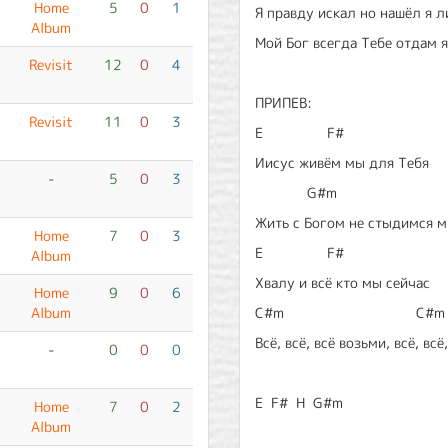
Home
5
0
1
Я правду искал но нашёл я л
Album
Мой Бог всегда Тебе отдам я
Revisit
12
0
4
ПРИПЕВ:
Revisit
11
0
3
E F#
Иисус живём мы для Тебя
-
5
0
3
G#m C
Жить с Богом не стыдимся 
Home
7
0
3
E F#
Album
Хвалу и всё кто мы сейчас
Home
9
0
6
Album
C#m C#m
Всё, всё, всё возьми, всё, всё
-
0
0
0
E F# H G#m
Home
7
0
2
Album