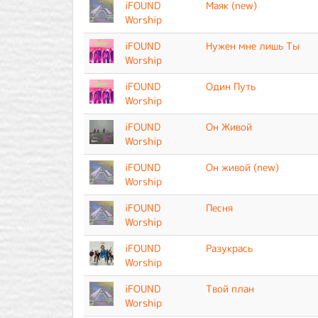
iFOUND
Маяк (new)
Worship
iFOUND
Нужен мне лишь Ты
Worship
iFOUND
Один Путь
Worship
iFOUND
Он Живой
Worship
iFOUND
Он живой (new)
Worship
iFOUND
Песня
Worship
iFOUND
Разукрась
Worship
iFOUND
Твой план
Worship