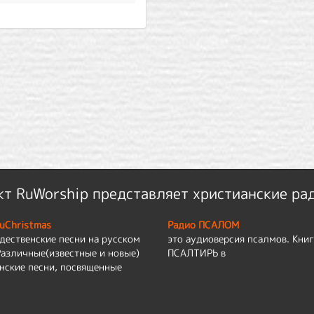
т RuWorship представляет христианские ра
uChristmas
Радио ПСАЛОМ
дественские песни на русском
это аудиоверсия псалмов. Книг
Различные(известные и новые)
ПСАЛТИРЬ в
нские песни, посвященные