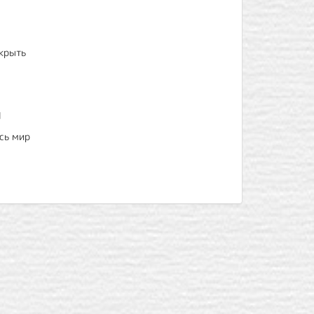
крыть
H
сь мир