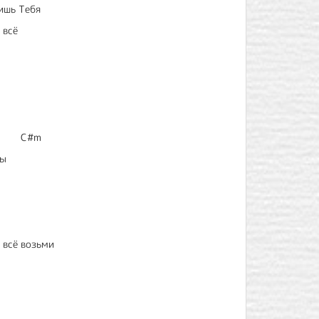
ишь Тебя
 всё
#m
мы
, всё возьми