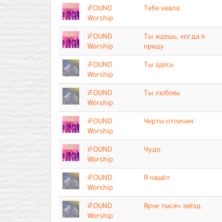
iFOUND
Тебе хвала
Worship
iFOUND
Ты ждешь, когда я
Worship
приду
iFOUND
Ты здесь
Worship
iFOUND
Ты любовь
Worship
iFOUND
Черты отличия
Worship
iFOUND
Чудо
Worship
iFOUND
Я нашёл
Worship
iFOUND
Ярче тысяч звёзд
Worship