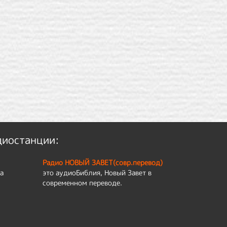
диостанции:
Радио НОВЫЙ ЗАВЕТ(совр.перевод)
а
это аудиоБиблия, Новый Завет в
современном переводе.