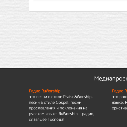
Медиапроек
Радио RuWorship
Радио R
это песни в стиле Praise&Worship,
это рож
песни в стиле Gospel, песни
языке. 
прославления и поклонения на
христиа
русском языке. RuWorship - радио,
славящее Господа!