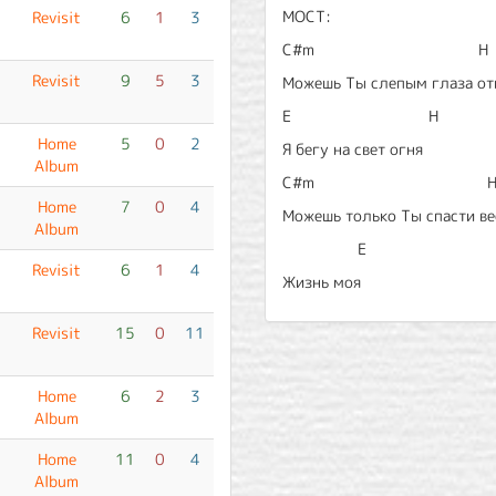
МОСТ:
Revisit
6
1
3
C#m H
Revisit
9
5
3
Можешь Ты слепым глаза от
E H
Home
5
0
2
Я бегу на свет огня
Album
C#m 
Home
7
0
4
Можешь только Ты спасти ве
Album
E
Revisit
6
1
4
Жизнь моя
Revisit
15
0
11
Home
6
2
3
Album
Home
11
0
4
Album