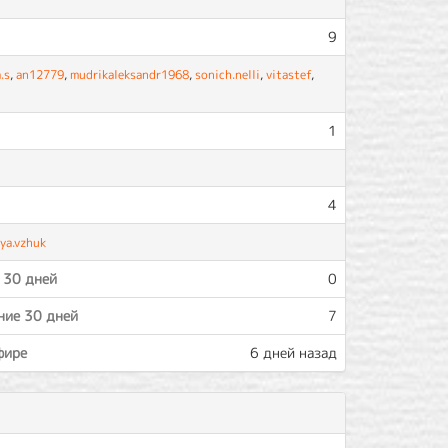
9
.s
,
an12779
,
mudrikaleksandr1968
,
sonich.nelli
,
vitastef
,
1
4
ya.vzhuk
 30 дней
0
ние 30 дней
7
фире
6 дней назад