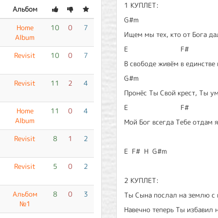
1 КУПЛЕТ:
Альбом
G#m
Home
10
0
7
Ищем мы тех, кто от Бога да
Album
E F#
Revisit
10
0
7
В свободе живём в единстве
G#m
Revisit
11
2
4
Пронёс Ты Свой крест, Ты ум
E F#
Home
11
0
4
Album
Мой Бог всегда Тебе отдам я
Revisit
8
1
2
E F# H G#m
Revisit
5
0
2
2 КУПЛЕТ:
Альбом
8
0
3
Ты Сына послал на землю с 
№1
Навечно теперь Ты избавил н