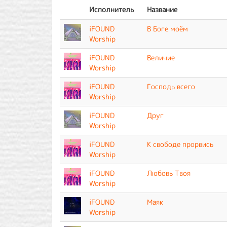
Исполнитель
Название
iFOUND
В Боге моём
Worship
iFOUND
Величие
Worship
iFOUND
Господь всего
Worship
iFOUND
Друг
Worship
iFOUND
К свободе прорвись
Worship
iFOUND
Любовь Твоя
Worship
iFOUND
Маяк
Worship