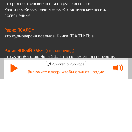
это рождественские песни на русском языке.
Различные(известные и новые) христианские песни,
посвященные
Радио ПСАЛОМ
это аудиоверсия псалмов. Книга ПСАЛТИРЬ в
Радио НОВЫЙ ЗАВЕТ(совр.перевод)
это аудиоБиблия, Новый Завет в современном переводе.
RuWorship 256 kbps
Политика обработки персональных данных
Включите плеер, чтобы слушать радио
По вопросам работы сайта:
admin@ruworship.ru
© RuWorship 2026
Мы используем cookies для сбора обезличенных персональных данных.
Они помогают настраивать рекламу и анализировать трафик.
Оставаясь на сайте, вы соглашаетесь на сбор таких данных.