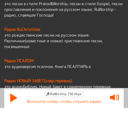
это песни в стиле Praise&Worship, песни в стиле Gospel, песни
прославления и поклонения на русском языке. RuWorship -
радио, славящее Господа!
Радио RuChristmas
это рождественские песни на русском языке.
Различные(известные и новые) христианские песни,
посвященные
Радио ПСАЛОМ
это аудиоверсия псалмов. Книга ПСАЛТИРЬ в
Радио НОВЫЙ ЗАВЕТ(совр.перевод)
это аудиоБиблия, Новый Завет в современном переводе.
RuWorship 256 kbps
Политика обработки персональных данных
Включите плеер, чтобы слушать радио
По вопросам работы сайта:
admin@ruworship.ru
© RuWorship 2026