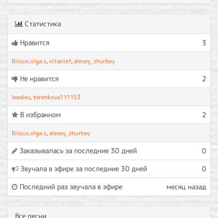
Статистика
Нравится
3
Bilous.olga.s
,
vitastef
,
alexey_zhurbey
Не нравится
2
leealex
,
terenkova111153
В избранном
2
Bilous.olga.s
,
alexey_zhurbey
Заказывалась за последние 30 дней
0
Звучала в эфире за последние 30 дней
0
Последний раз звучала в эфире
месяц назад
Все песни