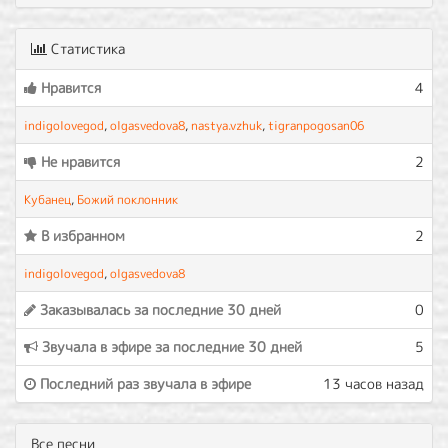
Статистика
Нравится
4
indigolovegod
,
olgasvedova8
,
nastya.vzhuk
,
tigranpogosan06
Не нравится
2
Кубанец
,
Божий поклонник
В избранном
2
indigolovegod
,
olgasvedova8
Заказывалась за последние 30 дней
0
Звучала в эфире за последние 30 дней
5
Последний раз звучала в эфире
13 часов назад
Все песни