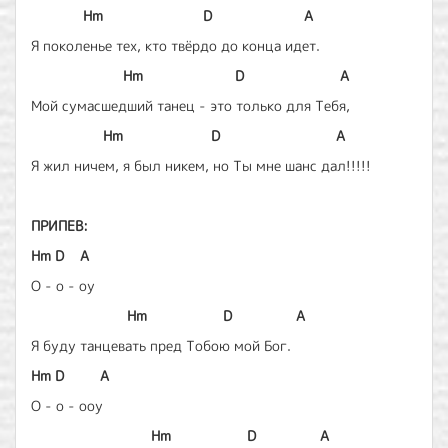
Hm
D
A
Я поколенье тех, кто твёрдо до конца идет.
Hm
D
A
Мой сумасшедший танец - это только для Тебя,
Hm
D
A
Я жил ничем, я был никем, но Ты мне шанс дал!!!!!
ПРИПЕВ:
Hm
D
A
О - о - оу
Hm
D
A
Я буду танцевать пред Тобою мой Бог.
Hm
D
A
О - о - ооу
Hm
D
A