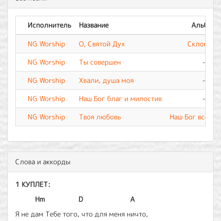
Исполнитель
Название
Альбом
NG Worship
О, Святой Дух
Склонюсь
NG Worship
Ты совершен
-
NG Worship
Хвали, душа моя
-
NG Worship
Наш Бог благ и милостив
-
NG Worship
Твоя любовь
Наш Бог всех б
Слова и аккорды
1 КУПЛЕТ:
Hm
D
A
Я не дам Тебе того, что для меня ничто,