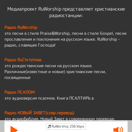
Медиапроект RuWorship представляет христианские
радиостанции:
Радио RuWorship
это песни в стиле Praise&Worship, песни в стиле Gospel, песни
прославления и поклонения на русском языке. RuWorship -
радио, славящее Господа!
Радио RuChristmas
это рождественские песни на русском языке.
Различные(известные и новые) христианские песни,
посвященные
Радио ПСАЛОМ
это аудиоверсия псалмов. Книга ПСАЛТИРЬ в
Радио НОВЫЙ ЗАВЕТ(совр.перевод)
это аудиоБиблия, Новый Завет в современном переводе.
RuWorship 256 kbps