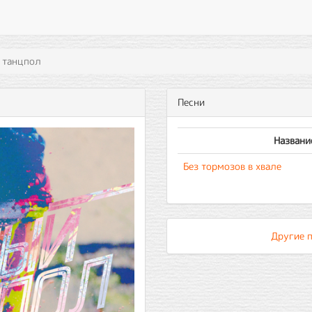
 танцпол
Песни
Названи
Без тормозов в хвале
Другие 