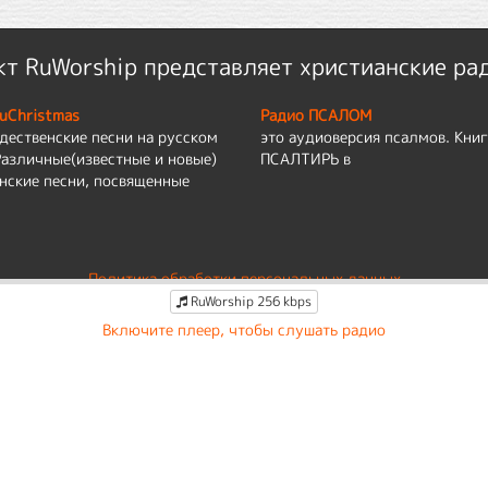
т RuWorship представляет христианские ра
uChristmas
Радио ПСАЛОМ
дественские песни на русском
это аудиоверсия псалмов. Книг
Различные(известные и новые)
ПСАЛТИРЬ в
нские песни, посвященные
Политика обработки персональных данных
RuWorship 256 kbps
По вопросам работы сайта:
admin@ruworship.ru
Включите плеер, чтобы слушать радио
© RuWorship 2026
 сбора обезличенных персональных данных. Они помогают настраивать рекла
Оставаясь на сайте, вы соглашаетесь на сбор таких данных.