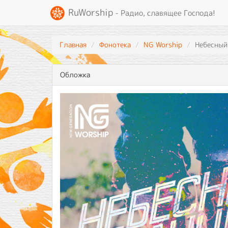
RuWorship
- Радио, славящее Господа!
Главная
Фонотека
NG Worship
Небесный
Обложка