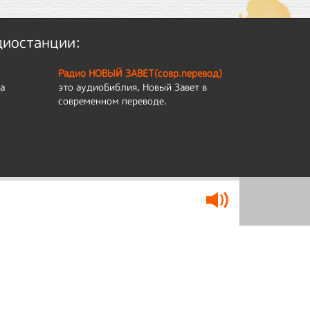
диостанции:
Радио НОВЫЙ ЗАВЕТ(совр.перевод)
а
это аудиоБиблия, Новый Завет в
современном переводе.
му и анализировать трафик.