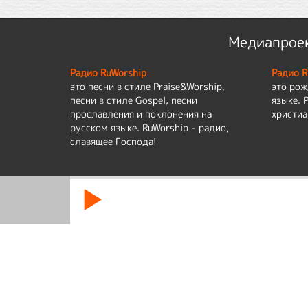
Медиапроек
Радио RuWorship
Радио R
это песни в стиле Praise&Worship,
это рож
песни в стиле Gospel, песни
языке. 
прославления и поклонения на
христиа
русском языке. RuWorship - радио,
славящее Господа!
Мы используем cookies для