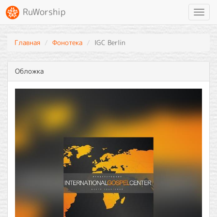
RuWorship
Toggl
navig
Главная
Фонотека
IGC Berlin
Обложка