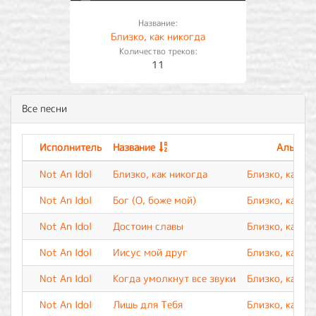
Название:
Близко, как никогда
Количество треков:
11
Все песни
Исполнитель
Название
Альбом
Not An Idol
Близко, как никогда
Близко, как н
Not An Idol
Бог (О, боже мой)
Близко, как н
Not An Idol
Достоин славы
Близко, как н
Not An Idol
Иисус мой друг
Близко, как н
Not An Idol
Когда умолкнут все звуки
Близко, как н
Not An Idol
Лишь для Тебя
Близко, как н