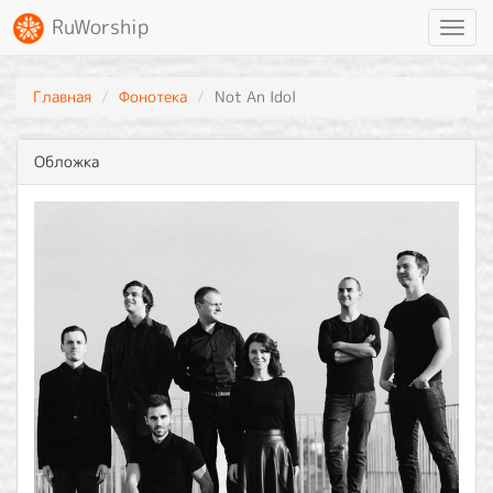
RuWorship
Toggl
navig
Главная
Фонотека
Not An Idol
Обложка