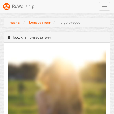
RuWorship
Toggl
navig
Главная
Пользователи
indigolovegod
Профиль пользователя