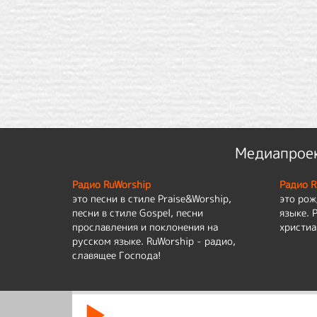
Медиапроек
Радио RuWorship
Радио R
это песни в стиле Praise&Worship,
это рож
песни в стиле Gospel, песни
языке. 
прославления и поклонения на
христиа
русском языке. RuWorship - радио,
славящее Господа!