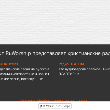
т RuWorship представляет христианские ра
uChristmas
Радио ПСАЛОМ
дественские песни на русском
это аудиоверсия псалмов. Книг
Различные(известные и новые)
ПСАЛТИРЬ в
нские песни, посвященные
Политика обработки персональных данных
RuWorship 256 kbps
По вопросам работы сайта:
admin@ruworship.ru