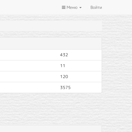
Меню
Войти
432
11
120
3575