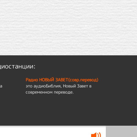
диостанции:
Радио НОВЫЙ ЗАВЕТ(совр.перевод)
а
это аудиоБиблия, Новый Завет в
современном переводе.