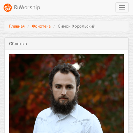
RuWorship
Toggl
navig
Главная
Фонотека
Симон Хорольский
Обложка