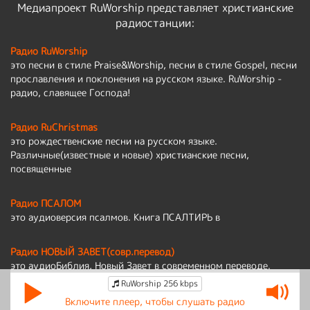
Медиапроект RuWorship представляет христианские
радиостанции:
Радио RuWorship
это песни в стиле Praise&Worship, песни в стиле Gospel, песни
прославления и поклонения на русском языке. RuWorship -
радио, славящее Господа!
Радио RuChristmas
это рождественские песни на русском языке.
Различные(известные и новые) христианские песни,
посвященные
Радио ПСАЛОМ
это аудиоверсия псалмов. Книга ПСАЛТИРЬ в
Радио НОВЫЙ ЗАВЕТ(совр.перевод)
это аудиоБиблия, Новый Завет в современном переводе.
RuWorship 256 kbps
Политика обработки персональных данных
Включите плеер, чтобы слушать радио