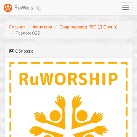
RuWorship
Toggl
navig
Главная
Фонотека
Совр.перевод РБО (Д.Оргин)
Псалом 029
Обложка