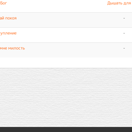
 Бог
Дышать для 
ай покоя
-
тупление
-
 мне милость
-