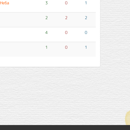
Неба
3
0
1
2
2
2
4
0
0
1
0
1