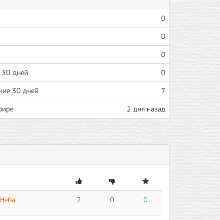
0
0
0
 30 дней
0
ние 30 дней
7
фире
2 дня назад
Неба
2
0
0