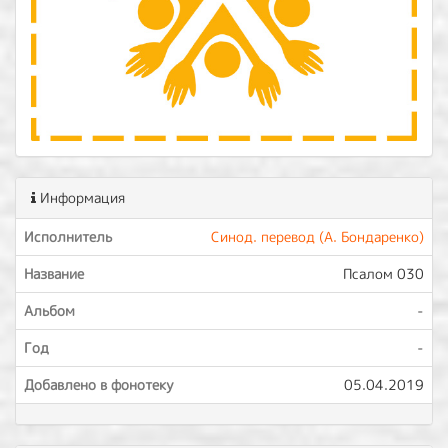
Информация
Исполнитель
Синод. перевод (А. Бондаренко)
Название
Псалом 030
Альбом
-
Год
-
Добавлено в фонотеку
05.04.2019