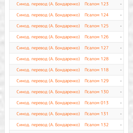
Синод. перевод (А. Бондаренко)
Псалом 123
-
Синод. перевод (А. Бондаренко)
Псалом 124
-
Синод. перевод (А. Бондаренко)
Псалом 125
-
Синод. перевод (А. Бондаренко)
Псалом 126
-
Синод. перевод (А. Бондаренко)
Псалом 127
-
Синод. перевод (А. Бондаренко)
Псалом 128
-
Синод. перевод (А. Бондаренко)
Псалом 118
-
Синод. перевод (А. Бондаренко)
Псалом 129
-
Синод. перевод (А. Бондаренко)
Псалом 130
-
Синод. перевод (А. Бондаренко)
Псалом 013
-
Синод. перевод (А. Бондаренко)
Псалом 131
-
Синод. перевод (А. Бондаренко)
Псалом 132
-