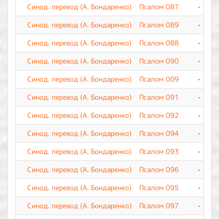
Синод. перевод (А. Бондаренко)
Псалом 087
-
Синод. перевод (А. Бондаренко)
Псалом 089
-
Синод. перевод (А. Бондаренко)
Псалом 088
-
Синод. перевод (А. Бондаренко)
Псалом 090
-
Синод. перевод (А. Бондаренко)
Псалом 009
-
Синод. перевод (А. Бондаренко)
Псалом 091
-
Синод. перевод (А. Бондаренко)
Псалом 092
-
Синод. перевод (А. Бондаренко)
Псалом 094
-
Синод. перевод (А. Бондаренко)
Псалом 093
-
Синод. перевод (А. Бондаренко)
Псалом 096
-
Синод. перевод (А. Бондаренко)
Псалом 095
-
Синод. перевод (А. Бондаренко)
Псалом 097
-