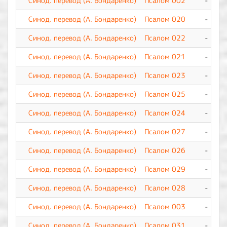
Синод. перевод (А. Бондаренко)
Псалом 002
-
Синод. перевод (А. Бондаренко)
Псалом 020
-
Синод. перевод (А. Бондаренко)
Псалом 022
-
Синод. перевод (А. Бондаренко)
Псалом 021
-
Синод. перевод (А. Бондаренко)
Псалом 023
-
Синод. перевод (А. Бондаренко)
Псалом 025
-
Синод. перевод (А. Бондаренко)
Псалом 024
-
Синод. перевод (А. Бондаренко)
Псалом 027
-
Синод. перевод (А. Бондаренко)
Псалом 026
-
Синод. перевод (А. Бондаренко)
Псалом 029
-
Синод. перевод (А. Бондаренко)
Псалом 028
-
Синод. перевод (А. Бондаренко)
Псалом 003
-
Синод. перевод (А. Бондаренко)
Псалом 031
-