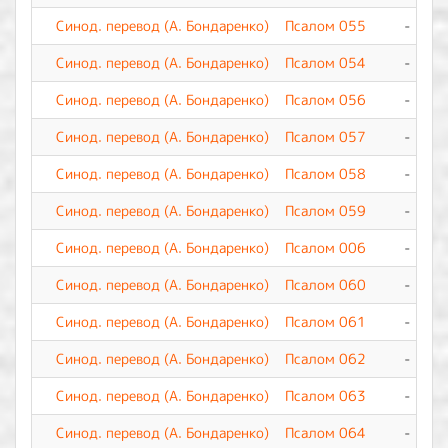
Синод. перевод (А. Бондаренко)
Псалом 055
-
Синод. перевод (А. Бондаренко)
Псалом 054
-
Синод. перевод (А. Бондаренко)
Псалом 056
-
Синод. перевод (А. Бондаренко)
Псалом 057
-
Синод. перевод (А. Бондаренко)
Псалом 058
-
Синод. перевод (А. Бондаренко)
Псалом 059
-
Синод. перевод (А. Бондаренко)
Псалом 006
-
Синод. перевод (А. Бондаренко)
Псалом 060
-
Синод. перевод (А. Бондаренко)
Псалом 061
-
Синод. перевод (А. Бондаренко)
Псалом 062
-
Синод. перевод (А. Бондаренко)
Псалом 063
-
Синод. перевод (А. Бондаренко)
Псалом 064
-