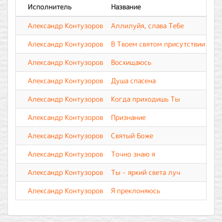
Исполнитель
Название
Александр Контузоров
Аллилуйя, слава Тебе
Сл
Александр Контузоров
В Твоем святом присутствии
Александр Контузоров
Восхищаюсь
Александр Контузоров
Душа спасена
Сл
Александр Контузоров
Когда приходишь Ты
Александр Контузоров
Признание
Александр Контузоров
Святый Боже
Александр Контузоров
Точно знаю я
Александр Контузоров
Ты - яркий света луч
Александр Контузоров
Я преклоняюсь