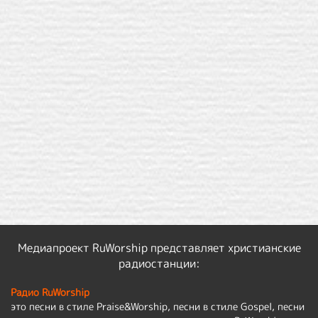
Медиапроект RuWorship представляет христианские
радиостанции:
Радио RuWorship
это песни в стиле Praise&Worship, песни в стиле Gospel, песни