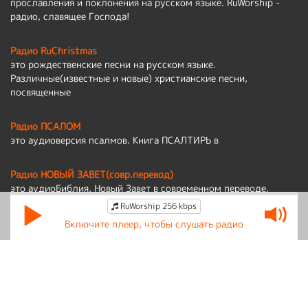
прославления и поклонения на русском языке. RuWorship -
радио, славящее Господа!
Радио RuChristmas
это рождественские песни на русском языке.
Различные(известные и новые) христианские песни,
посвященные
Радио ПСАЛОМ
это аудиоверсия псалмов. Книга ПСАЛТИРЬ в
Радио НОВЫЙ ЗАВЕТ(совр.перевод)
это аудиоБиблия, Новый Завет в современном переводе.
RuWorship 256 kbps
Политика обработки персональных данных
Включите плеер, чтобы слушать радио
По вопросам работы сайта:
admin@ruworship.ru
© RuWorship 2026
Мы используем cookies для сбора обезличенных персональных данных.