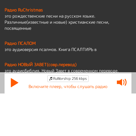
Радио RuChristmas
это рождественские песни на русском языке.
Различные(известные и новые) христианские песни,
посвященные
Радио ПСАЛОМ
это аудиоверсия псалмов. Книга ПСАЛТИРЬ в
Радио НОВЫЙ ЗАВЕТ(совр.перевод)
это аудиоБиблия, Новый Завет в современном переводе.
RuWorship 256 kbps
Политика обработки персональных данных
Включите плеер, чтобы слушать радио
По вопросам работы сайта:
admin@ruworship.ru
© RuWorship 2026
Мы используем cookies для сбора обезличенных персональных данных.
Они помогают настраивать рекламу и анализировать трафик.
Оставаясь на сайте, вы соглашаетесь на сбор таких данных.