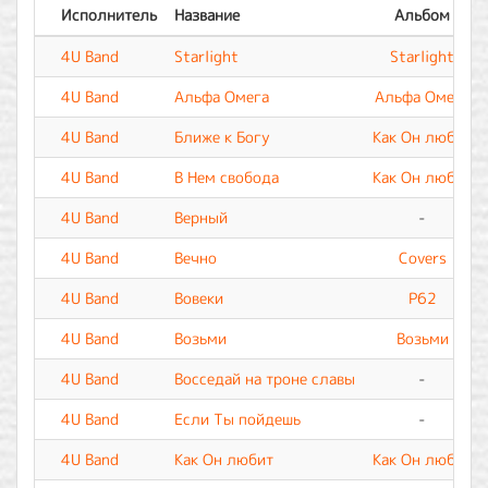
Исполнитель
Название
Альбом
4U Band
Starlight
Starlight
4U Band
Альфа Омега
Альфа Омега
4U Band
Ближе к Богу
Как Он любит
4U Band
В Нем свобода
Как Он любит
4U Band
Верный
-
4U Band
Вечно
Covers
4U Band
Вовеки
P62
4U Band
Возьми
Возьми
4U Band
Восседай на троне славы
-
4U Band
Если Ты пойдешь
-
4U Band
Как Он любит
Как Он любит