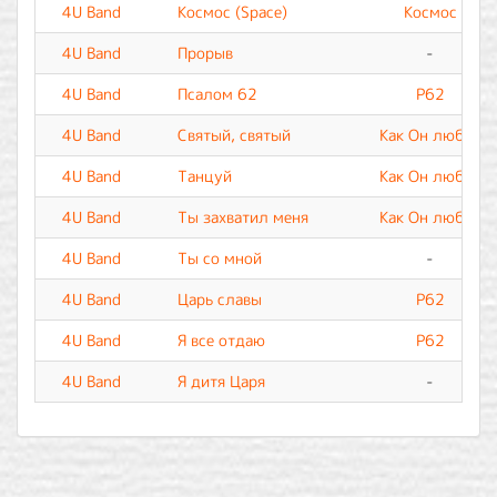
4U Band
Космос (Space)
Космос
4U Band
Прорыв
-
4U Band
Псалом 62
P62
4U Band
Святый, святый
Как Он любит
4U Band
Танцуй
Как Он любит
4U Band
Ты захватил меня
Как Он любит
4U Band
Ты со мной
-
4U Band
Царь славы
P62
4U Band
Я все отдаю
P62
4U Band
Я дитя Царя
-