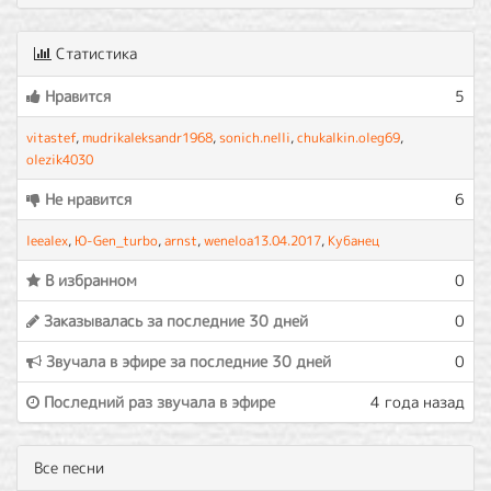
Статистика
Нравится
5
vitastef
,
mudrikaleksandr1968
,
sonich.nelli
,
chukalkin.oleg69
,
olezik4030
Не нравится
6
leealex
,
Ю-Gen_turbo
,
arnst
,
weneloa13.04.2017
,
Кубанец
В избранном
0
Заказывалась за последние 30 дней
0
Звучала в эфире за последние 30 дней
0
Последний раз звучала в эфире
4 года назад
Все песни