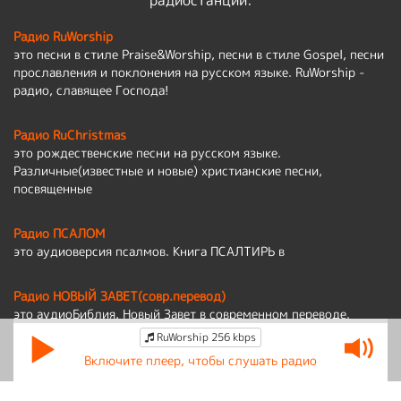
радиостанции:
Радио RuWorship
это песни в стиле Praise&Worship, песни в стиле Gospel, песни
прославления и поклонения на русском языке. RuWorship -
радио, славящее Господа!
Радио RuChristmas
это рождественские песни на русском языке.
Различные(известные и новые) христианские песни,
посвященные
Радио ПСАЛОМ
это аудиоверсия псалмов. Книга ПСАЛТИРЬ в
Радио НОВЫЙ ЗАВЕТ(совр.перевод)
это аудиоБиблия, Новый Завет в современном переводе.
RuWorship 256 kbps
Политика обработки персональных данных
Включите плеер, чтобы слушать радио
По вопросам работы сайта:
admin@ruworship.ru