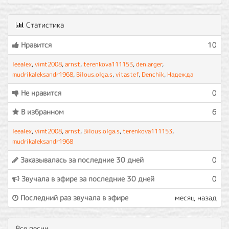
Статистика
Нравится
10
leealex
,
vimt2008
,
arnst
,
terenkova111153
,
den.arger
,
mudrikaleksandr1968
,
Bilous.olga.s
,
vitastef
,
Denchik
,
Надежда
Не нравится
0
В избранном
6
leealex
,
vimt2008
,
arnst
,
Bilous.olga.s
,
terenkova111153
,
mudrikaleksandr1968
Заказывалась за последние 30 дней
0
Звучала в эфире за последние 30 дней
0
Последний раз звучала в эфире
месяц назад
Все песни