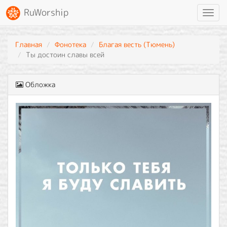
RuWorship
Toggl
navig
Главная
Фонотека
Благая весть (Тюмень)
Ты достоин славы всей
Обложка