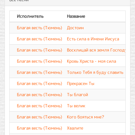
Исполнитель
Название
Благая весть (Тюмень)
Достоин
Т
Благая весть (Тюмень)
Есть сила в Имени Иисуса
Т
Благая весть (Тюмень)
Восклицай вся земля Господу
Т
Благая весть (Тюмень)
Кровь Христа - моя сила
Т
Благая весть (Тюмень)
Только Тебя я буду славить
Т
Благая весть (Тюмень)
Прекрасен Ты
Т
Благая весть (Тюмень)
Ты благой
Т
Благая весть (Тюмень)
Ты велик
Т
Благая весть (Тюмень)
Кого бояться мне?
Т
Благая весть (Тюмень)
Хвалите
Т