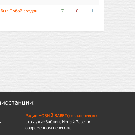
 был Тобой создан
7
0
1
диостанции:
Радио НОВЫЙ ЗАВЕТ(совр.перевод)
а
это аудиоБиблия, Новый Завет в
современном переводе.