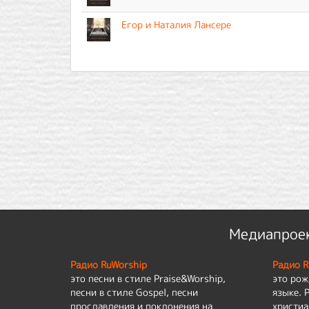
Егор и Наталия Лансере
Медиапроек
Радио RuWorship
Радио R
это песни в стиле Praise&Worship,
это рож
песни в стиле Gospel, песни
языке. 
прославления и поклонения на
христиа