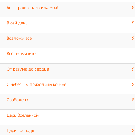
Бог – радость и сила моя!
Я
В сей день
Я
Возложи всё
Я
Всё получается
От разума до сердца
Я
С небес Ты приходишь ко мне
Я
Свободен я!
Я
Царь Вселенной
Царь Господь
Я