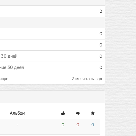
2
0
0
 30 дней
0
ние 30 дней
0
фире
2 месяца назад
Альбом
-
0
0
0