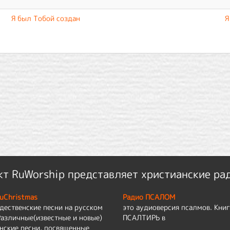
Я был Тобой создан
Я
т RuWorship представляет христианские ра
uChristmas
Радио ПСАЛОМ
дественские песни на русском
это аудиоверсия псалмов. Книг
Различные(известные и новые)
ПСАЛТИРЬ в
нские песни, посвященные