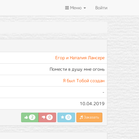
Меню
Войти
Егор и Наталия Лансере
Помести в душу мне огонь
Я был Тобой создан
-
10.04.2019
2
0
0
Заказать